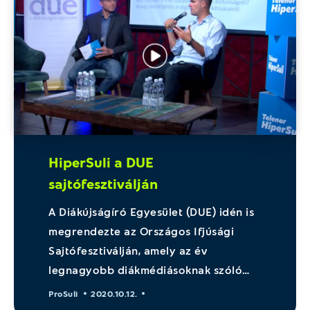
HiperSuli a DUE
sajtófesztiválján
A Diákújságíró Egyesület (DUE) idén is
megrendezte az Országos Ifjúsági
Sajtófesztiválján, amely az év
legnagyobb diákmédiásoknak szóló…
ProSuli
2020.10.12.