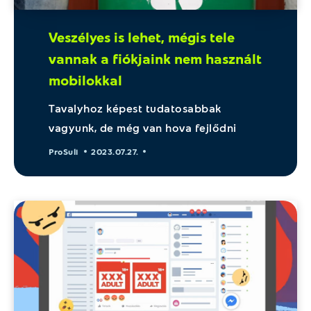
Veszélyes is lehet, mégis tele
vannak a fiókjaink nem használt
mobilokkal
Tavalyhoz képest tudatosabbak
vagyunk, de még van hova fejlődni
ProSuli
2023.07.27.