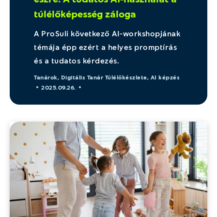
túlélőképesség záloga
A ProSuli következő AI-workshopjának
témája épp ezért a helyes promptírás
és a tudatos kérdezés.
Tanárok
,
Digitális Tanár Túlélőkészlete
,
AI képzés
2025.09.26.