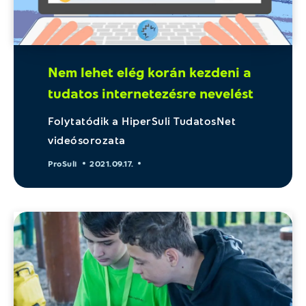
Nem lehet elég korán kezdeni a
tudatos internetezésre nevelést
Folytatódik a HiperSuli TudatosNet
videósorozata
ProSuli
2021.09.17.