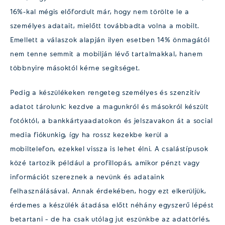
16%-kal mégis előfordult már, hogy nem törölte le a
személyes adatait, mielőtt továbbadta volna a mobilt.
Emellett a válaszok alapján ilyen esetben 14% önmagától
nem tenne semmit a mobilján lévő tartalmakkal, hanem
többnyire másoktól kérne segítséget.
Pedig a készülékeken rengeteg személyes és szenzitív
adatot tárolunk: kezdve a magunkról és másokról készült
fotóktól, a bankkártyaadatokon és jelszavakon át a social
media fiókunkig, így ha rossz kezekbe kerül a
mobiltelefon, ezekkel vissza is lehet élni. A csalástípusok
közé tartozik például a profillopás, amikor pénzt vagy
információt szereznek a nevünk és adataink
felhasználásával. Annak érdekében, hogy ezt elkerüljük,
érdemes a készülék átadása előtt néhány egyszerű lépést
betartani – de ha csak utólag jut eszünkbe az adattörlés,