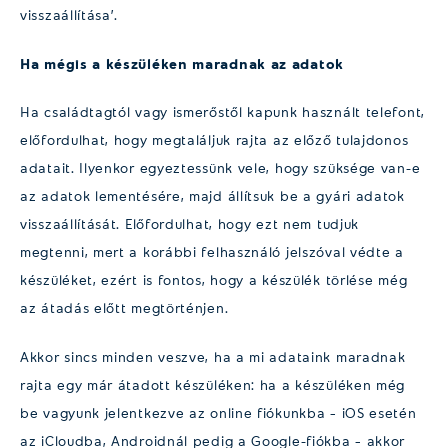
visszaállítása’.
Ha mégis a készüléken maradnak az adatok
Ha családtagtól vagy ismerőstől kapunk használt telefont,
előfordulhat, hogy megtaláljuk rajta az előző tulajdonos
adatait. Ilyenkor egyeztessünk vele, hogy szüksége van-e
az adatok lementésére, majd állítsuk be a gyári adatok
visszaállítását. Előfordulhat, hogy ezt nem tudjuk
megtenni, mert a korábbi felhasználó jelszóval védte a
készüléket, ezért is fontos, hogy a készülék törlése még
az átadás előtt megtörténjen.
Akkor sincs minden veszve, ha a mi adataink maradnak
rajta egy már átadott készüléken: ha a készüléken még
be vagyunk jelentkezve az online fiókunkba – iOS esetén
az iCloudba, Androidnál pedig a Google-fiókba – akkor