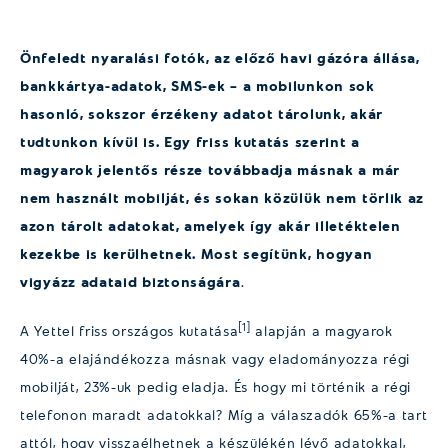
Önfeledt nyaralási fotók, az előző havi gázóra állása,
bankkártya-adatok, SMS-ek – a mobilunkon sok
hasonló, sokszor érzékeny adatot tárolunk, akár
tudtunkon kívül is. Egy friss kutatás szerint a
magyarok jelentős része továbbadja másnak a már
nem használt mobilját, és sokan közülük nem törlik az
azon tárolt adatokat, amelyek így akár illetéktelen
kezekbe is kerülhetnek. Most segítünk, hogyan
vigyázz adataid biztonságára
.
[1]
A Yettel friss országos kutatása
alapján a magyarok
40%-a elajándékozza másnak vagy eladományozza régi
mobilját, 23%-uk pedig eladja. És hogy mi történik a régi
telefonon maradt adatokkal? Míg a válaszadók 65%-a tart
attól, hogy visszaélhetnek a készülékén lévő adatokkal,