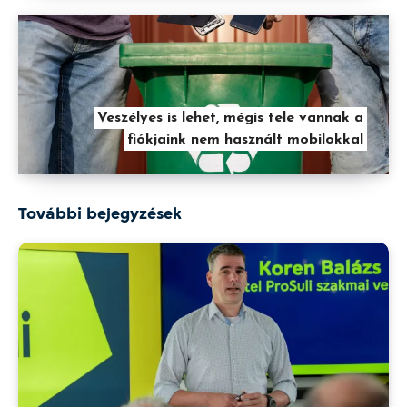
Veszélyes is lehet, mégis tele vannak a
fiókjaink nem használt mobilokkal
További bejegyzések