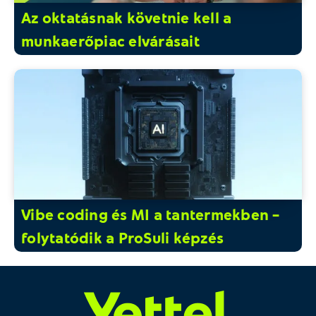
Az oktatásnak követnie kell a
munkaerőpiac elvárásait
Vibe coding és MI a tantermekben –
folytatódik a ProSuli képzés