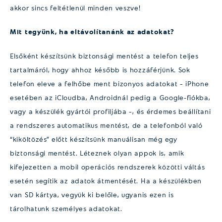
akkor sincs feltétlenül minden veszve!
Mit tegyünk, ha eltávolítanánk az adatokat?
Elsőként készítsünk biztonsági mentést a telefon teljes
tartalmáról, hogy ahhoz később is hozzáférjünk. Sok
telefon eleve a felhőbe ment bizonyos adatokat – iPhone
esetében az iCloudba, Androidnál pedig a Google-fiókba,
vagy a készülék gyártói profiljába –, és érdemes beállítani
a rendszeres automatikus mentést, de a telefonból való
“kiköltözés” előtt készítsünk manuálisan még egy
biztonsági mentést. Léteznek olyan appok is, amik
kifejezetten a mobil operációs rendszerek közötti váltás
esetén segítik az adatok átmentését. Ha a készülékben
van SD kártya, vegyük ki belőle, ugyanis ezen is
tárolhatunk személyes adatokat.