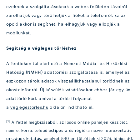
ezeknek a szolgáltatásoknak a webes felületén távolról
zárolhatjuk vagy törölhetjük a fiókot a telefonról. Ez az
opció akkor is segíthet, ha elhagyjuk vagy ellopják a
mobilunkat.
Segítség a végleges törléshez
A fentieken túl elérhető a Nemzeti Média- és Hírközlési
Hatóság (NMHH) adattörlési szolgáltatása is, amellyel az
eszközön tárolt adatok visszaállíthatatlanul törlődnek az
okostelefonról. Új készülék vásárlásakor ehhez jár egy ún.
adattörlő kód, amivel a törlési folyamat
a
veglegestorles.hu
oldalon indítható el.
[1]
A Yettel megbízásából, az Ipsos online paneljén készített,
nemre, korra, településtípusra és régióra nézve reprezentatív
országos kutatás, amelyet 840-en töltöttek ki 2023. június 30.