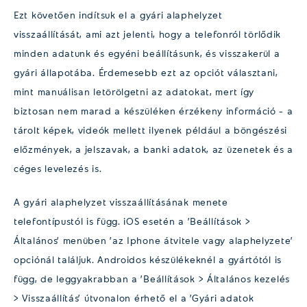
Ezt követően indítsuk el a gyári alaphelyzet
visszaállítását, ami azt jelenti, hogy a telefonról törlődik
minden adatunk és egyéni beállításunk, és visszakerül a
gyári állapotába. Érdemesebb ezt az opciót választani,
mint manuálisan letörölgetni az adatokat, mert így
biztosan nem marad a készüléken érzékeny információ – a
tárolt képek, videók mellett ilyenek például a böngészési
előzmények, a jelszavak, a banki adatok, az üzenetek és a
céges levelezés is.
A gyári alaphelyzet visszaállításának menete
telefontípustól is függ. iOS esetén a ’Beállítások >
Általános’ menüben ’az Iphone átvitele vagy alaphelyzete’
opciónál találjuk. Androidos készülékeknél a gyártótól is
függ, de leggyakrabban a ’Beállítások > Általános kezelés
> Visszaállítás’ útvonalon érhető el a ’Gyári adatok