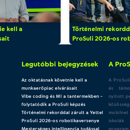
e kell a
Történelmi rekordda
ait
ProSuli 2026-os ro
Legutóbbi bejegyzések
A ProS
Az oktatásnak követnie kell a
A ProSuli
munkaerőpiac elvárásait
és támog
Vibe coding és MI a tantermekben –
nyitott 
folytatódik a ProSuli képzés
közössé
Történelmi rekorddal zárult a Yettel
mobilne
ProSuli 2026-os robotikaversenye
iskolák 
Mesterséges intelligencia tudással
program 