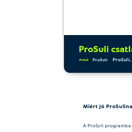
ProSuli csat
ProSuli
ProSuli
Miért jó ProSulin
A ProSuli programba 