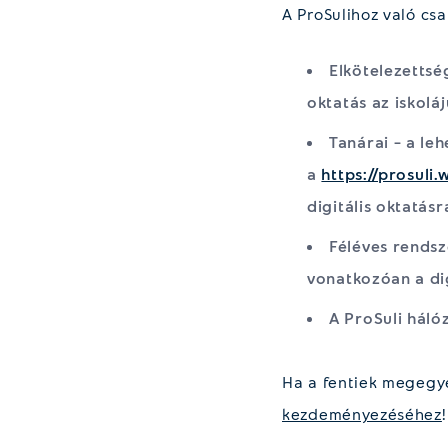
A ProSulihoz való csa
Elkötelezettség
oktatás az iskolá
Tanárai – a le
a
https://prosuli.
digitális oktatás
Féléves rendsze
vonatkozóan a dig
A ProSuli háló
Ha a fentiek megegye
kezdeményezéséhez
!