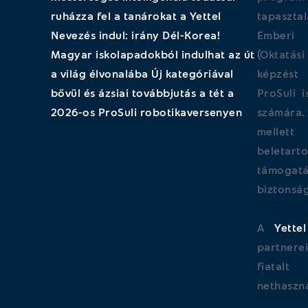
ruházza fel a tanárokat a Yettel
tapaszt
Nevezés indul: irány Dél-Korea!
Emberi 
Magyar iskolapadokból indulhat az út
(Oktatás
a világ élvonalába Új kategóriával
képzést 
bővül és ázsiai továbbjutás a tét a
ProSuli 
2026-os ProSuli robotikaversenyen
számára.
mellet
beletart
támog
biztonsá
A
Yettel
partner
fiatal
nethaszná