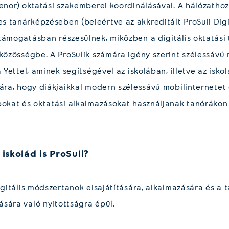
enor) oktatási szakemberei koordinálásával. A hálózathoz 
 tanárképzéseben (beleértve az akkreditált ProSuli Digi
támogatásban részesülnek, miközben a digitális oktatási 
 közösségbe. A ProSulik számára igény szerint szélessávú 
a Yettel, aminek segítségével az iskolában, illetve az iskol
mára, hogy diákjaikkal modern szélessávú mobilinternetet 
pokat és oktatási alkalmazásokat használjanak tanórákon
iskolád is ProSuli?
igitális módszertanok elsajátítására, alkalmazására és a t
sára való nyitottságra épül.