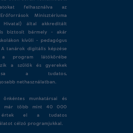
alatokat felhasználva az
Erőforrások Minisztériuma
i Hivatal) által akkreditált
is biztosít bármely - akár
iskolákon kívüli - pedagógus
 A tanárok digitális képzése
t a program látókörébe
ozik a szülők és gyerekek
atása a tudatos,
gosabb nethasználatban.
önkéntes munkatársai és
ei már több mint 40 000
t értek el a tudatos
latot célzó programjukkal.