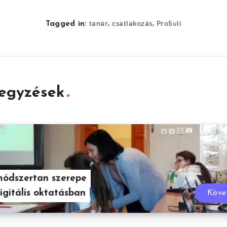
,
,
tanár
csatlakozás
ProSuli
Tagged in:
jegyzések
módszertan szerepe
igitális oktatásban
Köve