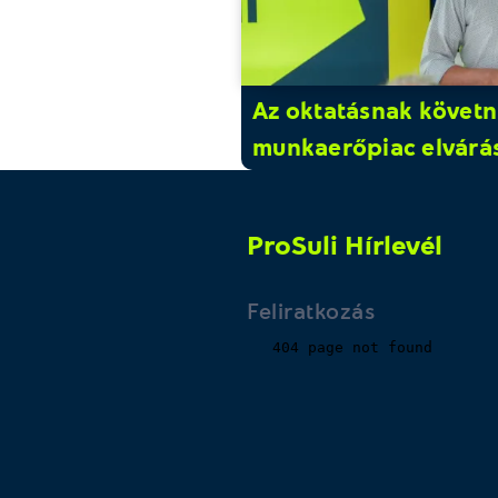
Az oktatásnak követni
munkaerőpiac elvárás
ProSuli Hírlevél
Feliratkozás