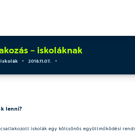
lakozás – iskoláknak
,
iskolák
2018.11.07.
ak lenni?
csatlakozott iskolák egy kölcsönös együttműködési rends