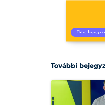
Előző bejegyzé
További bejegy