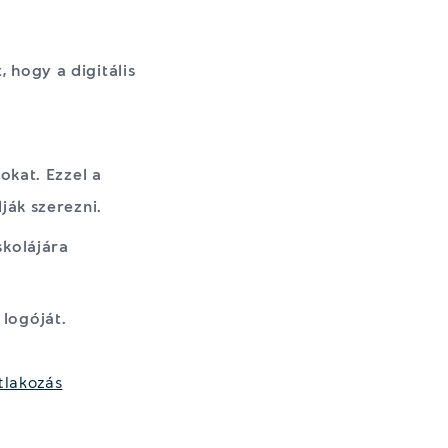
, hogy a digitális
okat. Ezzel a
ják szerezni.
skolájára
 logóját.
atlakozás