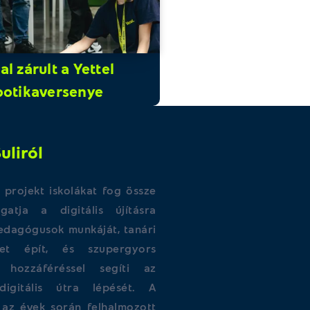
l zárult a Yettel
botikaversenye
uliról
 projekt iskolákat fog össze
atja a digitális újításra
pedagógusok munkáját, tanári
get épít, és szupergyors
t hozzáféréssel segíti az
digitális útra lépését. A
az évek során felhalmozott