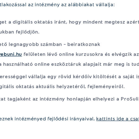
tlakozással az intézmény az alábbiakat vállalja:
et a digitális oktatás iránt, hogy mindent megtesz azért
jukban fejlődjön.
hető legnagyobb számban – beiratkoznak
webuni.hu
felületen lévő online kurzusokra és elvégzik az
ra használható online eszköztáruk alapjait már meg is tud
rességgel vállalja egy rövid kérdőív kitöltését a saját i
itális oktatás aktuális helyzetéről, fejleményeiről.
zat tagjaként az intézmény honlapján elhelyezi a ProSuli
znek intézményed fejlődési irányaival,
kattints ide a cs