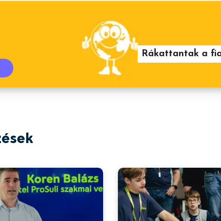
Rákattantak a fia
s
zések