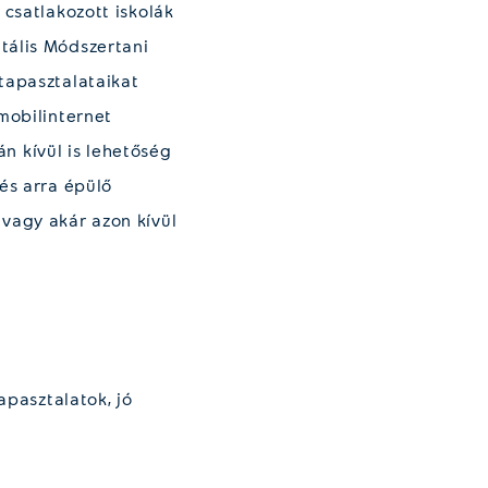
csatlakozott iskolák
tális Módszertani
tapasztalataikat
mobilinternet
án kívül is lehetőség
és arra épülő
 vagy akár azon kívül
apasztalatok, jó