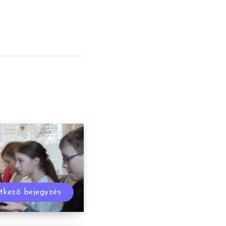
tkező bejegyzés