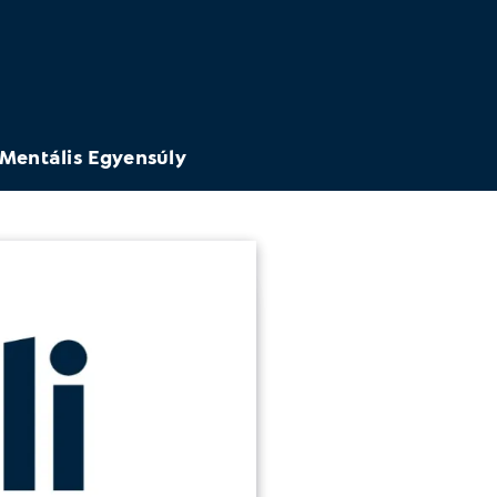
Mentális Egyensúly