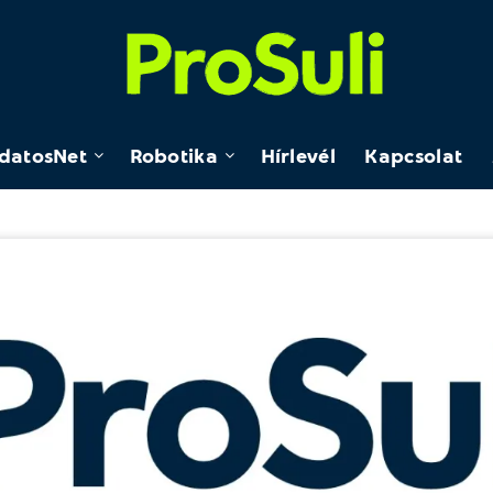
datosNet
Robotika
Hírlevél
Kapcsolat