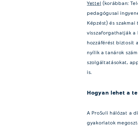
Yettel
(korábban: Tel
pedagógusai ingyenes
Képzést) és szakmai 
visszaforgathatják a
hozzáférést biztosít 
nyílik a tanárok szá
szolgáltatásokat, ap
is.
Hogyan lehet a te 
A ProSuli hálózat a d
gyakorlatok megosztá