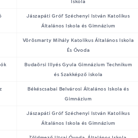
Iskola
ó
Jászapáti Gróf Széchenyi István Katolikus
Általános Iskola és Gimnázium
Vörösmarty Mihály Katolikus Általános Iskola
És Óvoda
dók
Budaörsi Illyés Gyula Gimnázium Technikum
és Szakképző iskola
z
Békéscsabai Belvárosi Általános Iskola és
Gimnázium
Jászapáti Gróf Széchenyi István Katolikus
Általános Iskola és Gimnázium
Zöldmező Utcai Óvoda, Általános Iskola,