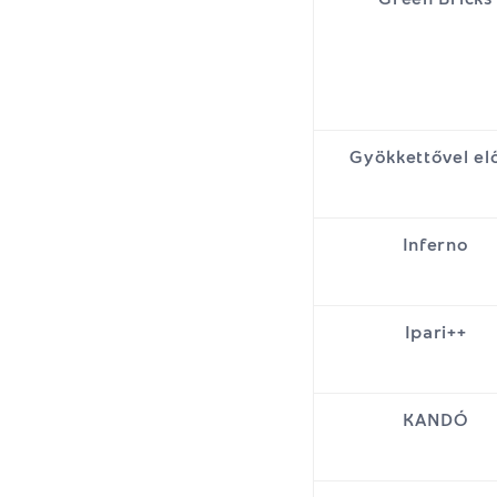
Gyökkettővel el
Inferno
Ipari++
KANDÓ