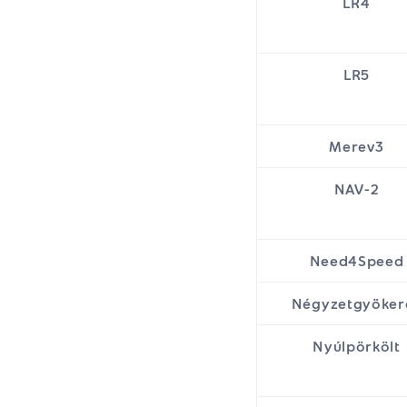
LR4
LR5
Merev3
NAV-2
Need4Speed
Négyzetgyöker
Nyúlpörkölt