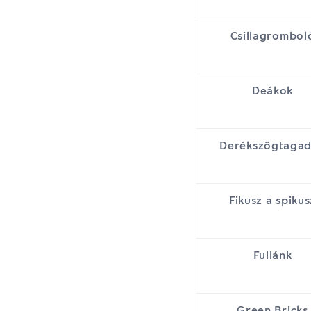
Csillagrombol
Deákok
Derékszögtaga
Fikusz a spikus
Fullánk
Green Bricks