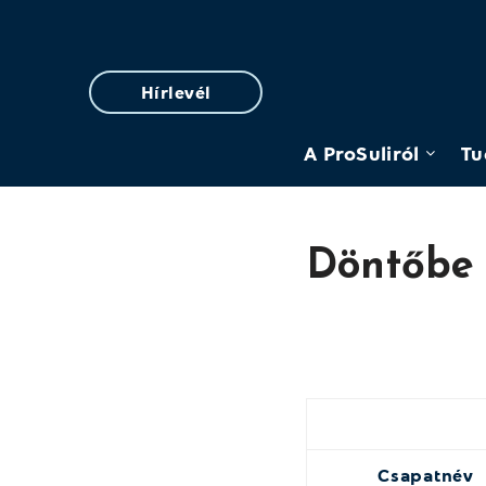
Hírlevél
A ProSuliról
Tu
Döntőbe 
Csapatnév