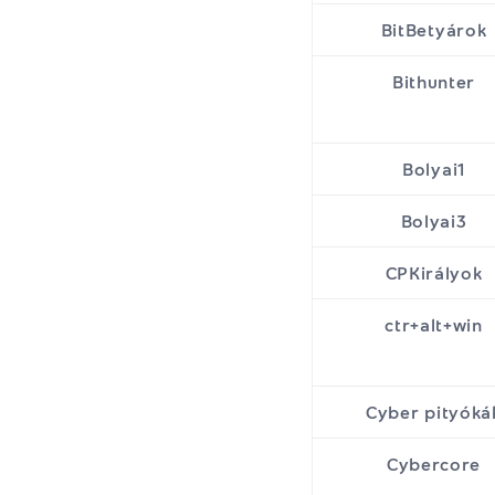
BitBetyárok
Bithunter
Bolyai1
Bolyai3
CPKirályok
ctr+alt+win
Cyber pityóká
Cybercore