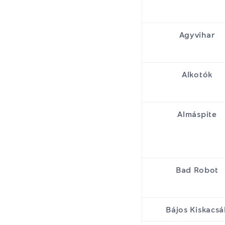
Agyvihar
Alkotók
Almáspite
Bad Robot
Bájos Kiskacsá