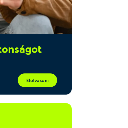
ztonságot
Elolvasom