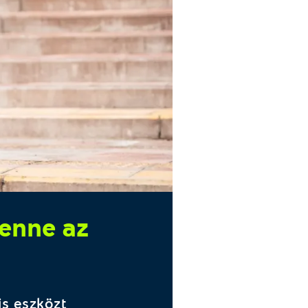
lenne az
is eszközt