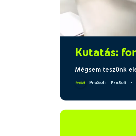
Kutatás: fo
Mégsem teszünk el
ProSuli
ProSuli