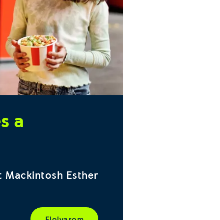
s a
át Mackintosh Esther
Elolvasom