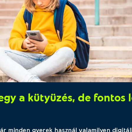
egy a kütyüzés, de fontos 
ár minden gyerek használ valamilyen digitál