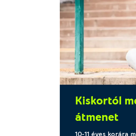
Kiskortól m
átmenet
10-11 éves korára m