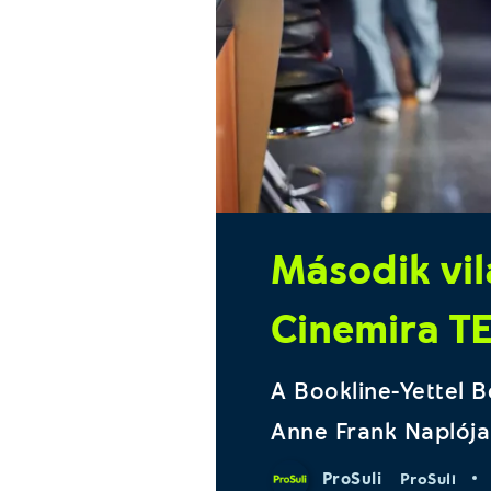
Második vi
Cinemira TE
A Bookline-Yettel B
Anne Frank Naplója 
ProSuli
ProSuli