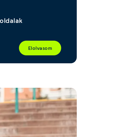
 oldalak
Elolvasom