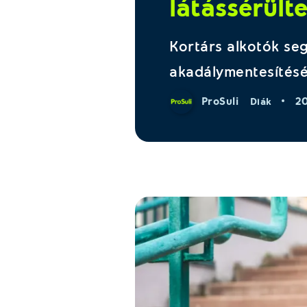
látássérült
Kortárs alkotók seg
akadálymentesítés
ProSuli
20
Diák