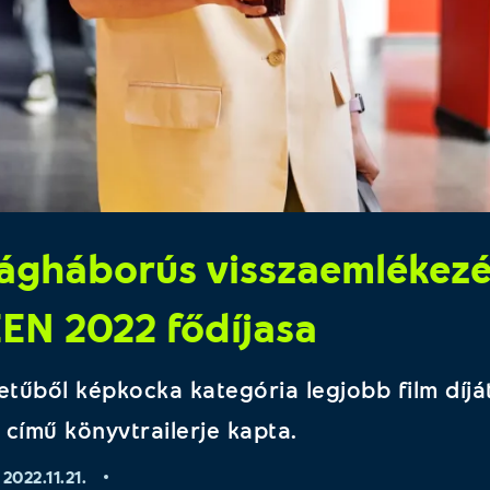
lágháborús visszaemlékezé
EN 2022 fődíjasa
etűből képkocka kategória legjobb film díj
című könyvtrailerje kapta.
2022.11.21.