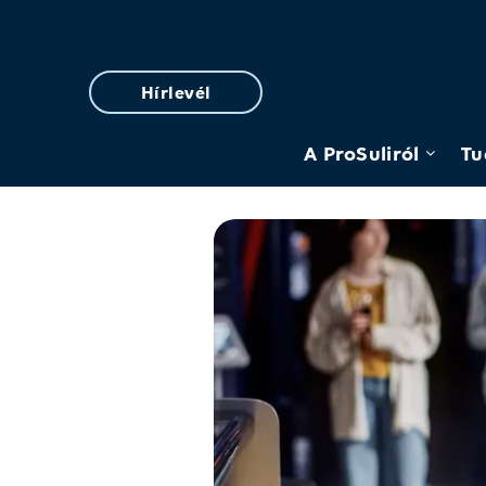
Hírlevél
A ProSuliról
Tu