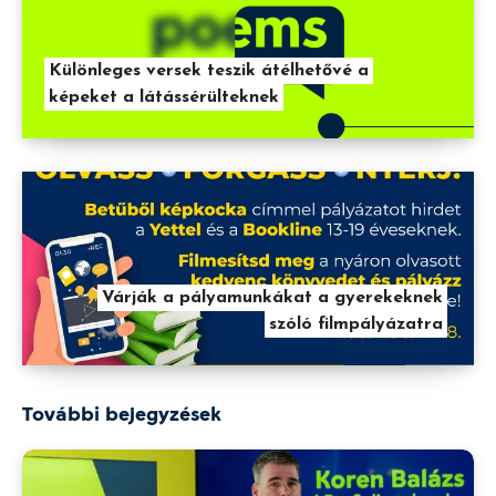
Különleges versek teszik átélhetővé a
képeket a látássérülteknek
Várják a pályamunkákat a gyerekeknek
szóló filmpályázatra
További bejegyzések