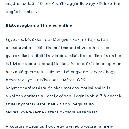
majd el az időt; 10-ből 4 szülő aggódik, vagy kifejezetten
aggódik emiatt.
Biztonságban offline és online
Egyes eszközökkel, például gyerekeknek fejlesztett
okosórával a szülők finom átmenettel vezethetik be
gyerekeiket a digitális világba, miközben offline és online
is biztonságban tudhatják őket. Az okosórát jelenleg nem
használó gyerekek szüleinek bő negyede tervezi, hogy
beszerez ilyen, elsősorban hívásra, GPS
helymeghatározásra és akár mozgás motiválására is
alkalmas eszközt a közeljövőben. Leginkább a 7-8 évesek
szülei nyitottak erre, náluk tízből négy szülő
tervezi gyerekeknek szánt okosóra vásárlását.
A kutatás vizsgálta, hogy egy gyerek okosóránál mely