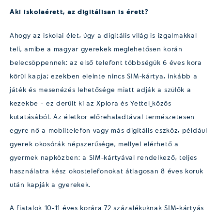
Aki iskolaérett, az digitálisan is érett?
Ahogy az iskolai élet, úgy a digitális világ is izgalmakkal
teli, amibe a magyar gyerekek meglehetősen korán
belecsöppennek: az első telefont többségük 6 éves kora
körül kapja; ezekben eleinte nincs SIM-kártya, inkább a
játék és mesenézés lehetősége miatt adják a szülők a
kezekbe – ez derült ki az Xplora és Yettel
közös
kutatásából. Az életkor előrehaladtával természetesen
egyre nő a mobiltelefon vagy más digitális eszköz, például
gyerek okosórák népszerűsége, mellyel elérhető a
gyermek napközben: a SIM-kártyával rendelkező, teljes
használatra kész okostelefonokat átlagosan 8 éves koruk
után kapják a gyerekek.
A fiatalok 10-11 éves korára 72 százalékuknak SIM-kártyás