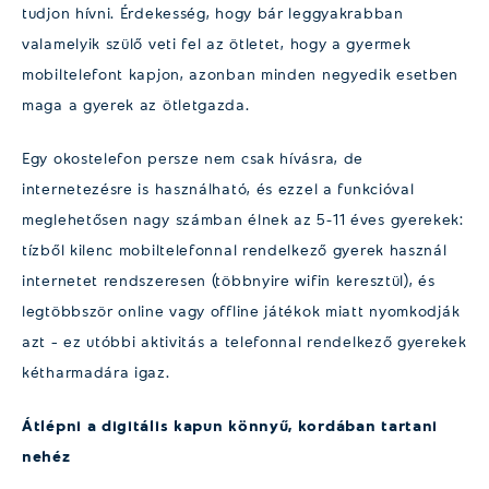
tudjon hívni. Érdekesség, hogy bár leggyakrabban
valamelyik szülő veti fel az ötletet, hogy a gyermek
mobiltelefont kapjon, azonban minden negyedik esetben
maga a gyerek az ötletgazda.
Egy okostelefon persze nem csak hívásra, de
internetezésre is használható, és ezzel a funkcióval
meglehetősen nagy számban élnek az 5-11 éves gyerekek:
tízből kilenc mobiltelefonnal rendelkező gyerek használ
internetet rendszeresen (többnyire wifin keresztül), és
legtöbbször online vagy offline játékok miatt nyomkodják
azt – ez utóbbi aktivitás a telefonnal rendelkező gyerekek
kétharmadára igaz.
Átlépni a digitális kapun könnyű, kordában tartani
nehéz