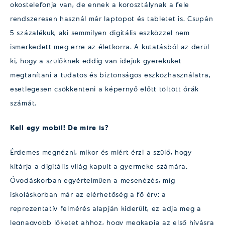
okostelefonja van, de ennek a korosztálynak a fele
rendszeresen használ már laptopot és tabletet is. Csupán
5 százalékuk, aki semmilyen digitális eszközzel nem
ismerkedett meg erre az életkorra. A kutatásból az derül
ki, hogy a szülőknek eddig van idejük gyereküket
megtanítani a tudatos és biztonságos eszközhasználatra,
esetlegesen csökkenteni a képernyő előtt töltött órák
számát.
Kell egy mobil! De mire is?
Érdemes megnézni, mikor és miért érzi a szülő, hogy
kitárja a digitális világ kapuit a gyermeke számára.
Óvodáskorban egyértelműen a mesenézés, míg
iskoláskorban már az elérhetőség a fő érv: a
reprezentatív felmérés alapján kiderült, ez adja meg a
legnagyobb löketet ahhoz, hogy megkapja az első hívásra