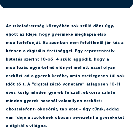
Az iskolaérettség
környékén sok szülő dönt úgy,
eljött az ideje, hogy gyermeke megkapja első
mobiltelefonját.
Ez
azonban nem feltétlenül jár kéz a
kézben a digitális érettséggel. Egy reprezentatív
kutatás szerint 10-ből 4 szülő aggódik, hogy a
mobilozás egyértelmű előnyei mellett ezzel olyan
eszközt ad a gyerek kezébe, amin esetlegesen túl sok
időt tölt. A “digitalizáció vonatára” átlagosan 10-11
éves korig minden gyerek felszáll, ekkorra szinte
minden gyerek használ valamilyen eszközt;
okostelefont, okosórát, tabletet – úgy tűnik, eddig
van ideje a szülőknek okosan bevezetni a gyerekeket
a digitális világba.