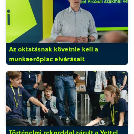
Az oktatásnak követnie kell a
munkaerőpiac elvárásait
Történelmi rekorddal zárult a Yettel