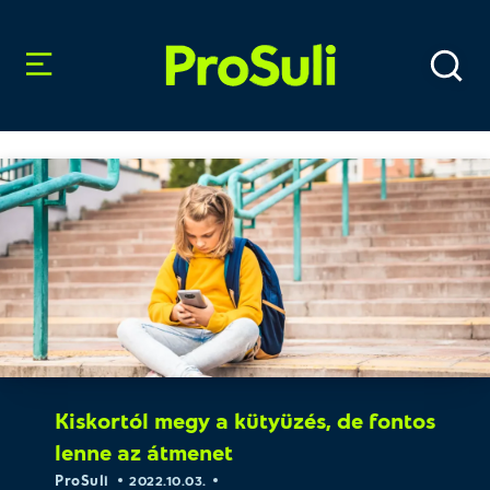
Kiskortól megy a kütyüzés, de fontos
lenne az átmenet
ProSuli
2022.10.03.