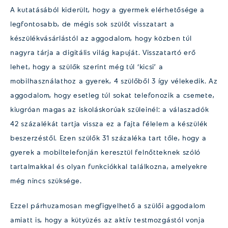
A kutatásából kiderült, hogy a gyermek elérhetősége a
legfontosabb, de mégis sok szülőt visszatart a
készülékvásárlástól az aggodalom, hogy közben túl
nagyra tárja a digitális világ kapuját. Visszatartó erő
lehet, hogy a szülők szerint még túl ‘kicsi’ a
mobilhasználathoz a gyerek, 4 szülőből 3 így vélekedik. Az
aggodalom, hogy esetleg túl sokat telefonozik a csemete,
kiugróan magas az iskoláskorúak szüleinél: a válaszadók
42 százalékát tartja vissza ez a fajta félelem a készülék
beszerzéstől. Ezen szülők 31 százaléka tart tőle, hogy a
gyerek a mobiltelefonján keresztül felnőtteknek szóló
tartalmakkal és olyan funkciókkal találkozna, amelyekre
még nincs szüksége.
Ezzel párhuzamosan megfigyelhető a szülői aggodalom
amiatt is, hogy a kütyüzés az aktív testmozgástól vonja