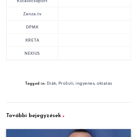
Kutatócsoport
Zanza.tv
DPMK
KRETA
NEXIUS
ht
Diák
ProSuli
ingyenes
oktatás
,
,
,
Tagged in:
További bejegyzések