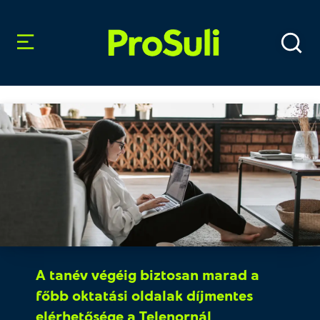
A tanév végéig biztosan marad a
főbb oktatási oldalak díjmentes
elérhetősége a Telenornál