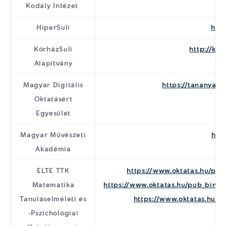
Kodály Intézet
HiperSuli
http
KórházSuli
http://kor
Alapítvány
Magyar Digitális
https://tananyag
Oktatásért
Egyesület
Magyar Művészeti
htt
Akadémia
ELTE TTK
https://www.oktatas.hu/pub
Matematika
https://www.oktatas.hu/pub_bin/d
Tanuláselméleti és
https://www.oktatas.hu/p
-Pszichológiai