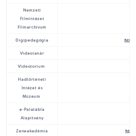
Nemzeti
Filmintézet
Filmarchívum
Digipedagógia
http:
Videotanár
Videotorium
Hadtörténeti
Intézet és
Múzeum
e-Palatábla
h
Alapítvány
Zeneakadémia
http