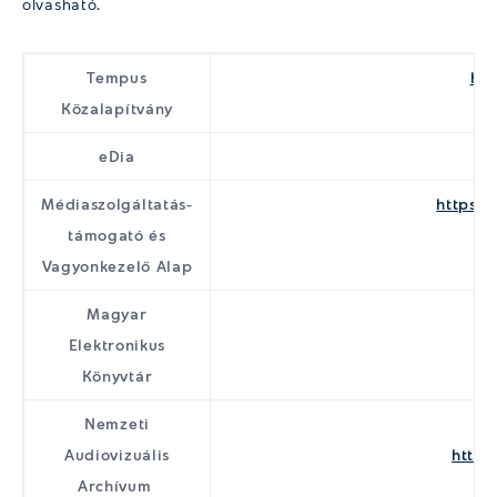
olvasható.
Tempus
htt
Közalapítvány
eDia
Médiaszolgáltatás-
https:/
támogató és
Vagyonkezelő Alap
Magyar
Elektronikus
Könyvtár
Nemzeti
Audiovizuális
https
Archívum