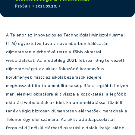
ProSuli
2021.05.20.
A Telenor az Innovációs és Technológiai Minisztériummal
(ITM) egyeztetve tavaly novemberben hálózatán
díjmentesen elérhetővé tette a főbb oktatási
weboldalakat. Az eredetileg 2021. február 8-ig tervezett
díjmentességet az akkor fokozódó koronavírus-
körülmények miatt az iskolabezárások idejére
meghosszabbította a mobiltársaság. Bár a legtöbb helyen
már jelenléti oktatásra állt vissza a közoktatás, a legfőbb
oktatási weboldalak az idei, karanténoktatással tűzdelt
tanév végig biztosan díjmentesen elérhetőek maradnak a
Telenor ügyfelei számára. Az akítv adatkapcsolattal
forgalmi díj nélkül elérhető oktatási oldalak listája alább