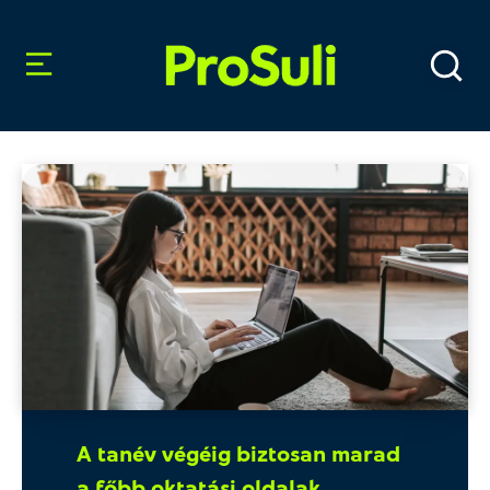
A tanév végéig biztosan marad
a főbb oktatási oldalak