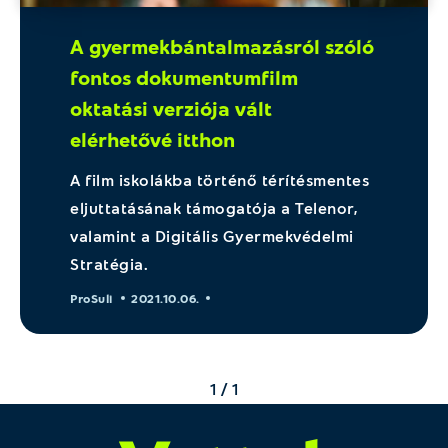
A gyermekbántalmazásról szóló
fontos dokumentumfilm
oktatási verziója vált
elérhetővé itthon
A film iskolákba történő térítésmentes
eljuttatásának támogatója a Telenor,
valamint a Digitális Gyermekvédelmi
Stratégia.
ProSuli
2021.10.06.
1 / 1