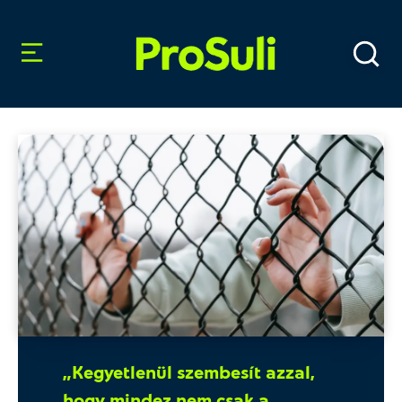
„Kegyetlenül szembesít azzal,
hogy mindez nem csak a