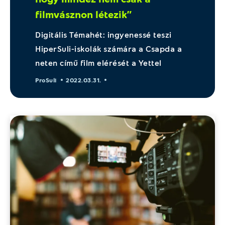
filmvásznon létezik”
Digitális Témahét: ingyenessé teszi
HiperSuli-iskolák számára a Csapda a
neten című film elérését a Yettel
ProSuli
2022.03.31.