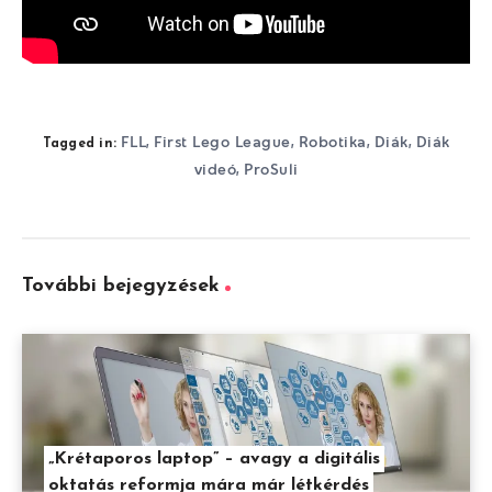
FLL
First Lego League
Robotika
Diák
Diák
,
,
,
,
Tagged in:
videó
ProSuli
,
További bejegyzések
„Krétaporos laptop” – avagy a digitális
oktatás reformja mára már létkérdés