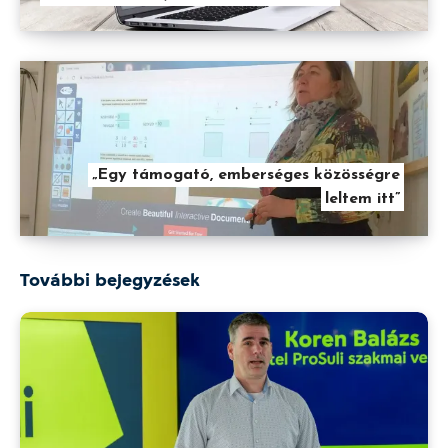
„Egy támogató, emberséges közösségre
leltem itt”
További bejegyzések