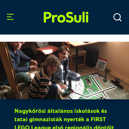
Nagykőrösi általános iskolások és
tatai gimnazisták nyerték a FIRST
LEGO League első regionális döntőit