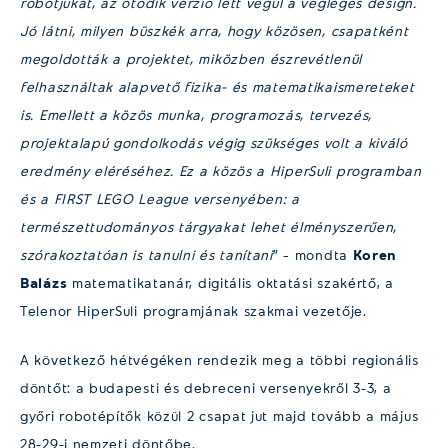
robotjukat, az ötödik verzió lett végül a végleges design.
Jó látni, milyen büszkék arra, hogy közösen, csapatként
megoldották a projektet, miközben észrevétlenül
felhasználtak alapvető fizika- és matematikaismereteket
is. Emellett a közös munka, programozás, tervezés,
projektalapú gondolkodás végig szükséges volt a kiváló
eredmény eléréséhez. Ez a közös a HiperSuli programban
és a FIRST LEGO League versenyében: a
természettudományos tárgyakat lehet élményszerűen,
szórakoztatóan is tanulni és tanítani
” – mondta
Koren
Balázs
matematikatanár, digitális oktatási szakértő, a
Telenor HiperSuli programjának szakmai vezetője.
A következő hétvégéken rendezik meg a többi regionális
döntőt: a budapesti és debreceni versenyekről 3-3, a
győri robotépítők közül 2 csapat jut majd tovább a május
28-29-i nemzeti döntőbe.