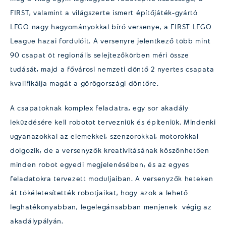
FIRST, valamint a világszerte ismert építőjáték-gyártó
LEGO nagy hagyományokkal bíró versenye, a FIRST LEGO
League hazai fordulóit. A versenyre jelentkező több mint
90 csapat öt regionális selejtezőkörben méri össze
tudását, majd a fővárosi nemzeti döntő 2 nyertes csapata
kvalifikálja magát a görögországi döntőre.
A csapatoknak komplex feladatra, egy sor akadály
leküzdésére kell robotot tervezniük és építeniük. Mindenki
ugyanazokkal az elemekkel, szenzorokkal, motorokkal
dolgozik, de a versenyzők kreativitásának köszönhetően
minden robot egyedi megjelenésében, és az egyes
feladatokra tervezett moduljaiban. A versenyzők heteken
át tökéletesítették robotjaikat, hogy azok a lehető
leghatékonyabban, legelegánsabban menjenek végig az
akadálypályán.