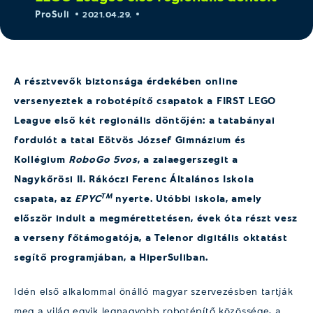
ProSuli
2021.04.29.
A résztvevők biztonsága érdekében online
versenyeztek a robotépítő csapatok a FIRST LEGO
League első két regionális döntőjén: a tatabányai
fordulót a tatai Eötvös József Gimnázium és
Kollégium
RoboGo 5vos
, a zalaegerszegit a
Nagykőrösi II. Rákóczi Ferenc Általános Iskola
TM
csapata, az
EPYC
nyerte. Utóbbi iskola, amely
először indult a megmérettetésen, évek óta részt vesz
a verseny főtámogatója, a Telenor digitális oktatást
segítő programjában, a HiperSuliban.
Idén első alkalommal önálló magyar szervezésben tartják
meg a világ egyik legnagyobb robotépítő közössége, a