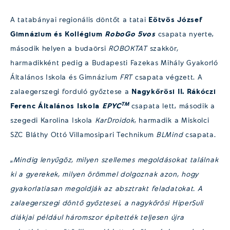
A tatabányai regionális döntőt a tatai
Eötvös József
Gimnázium és Kollégium
RoboGo 5vos
csapata nyerte,
második helyen a budaörsi
ROBOKTAT
szakkör
,
harmadikként pedig a Budapesti Fazekas Mihály Gyakorló
Általános Iskola és Gimnázium
FRT
csapata végzett. A
zalaegerszegi forduló győztese a
Nagykőrösi II. Rákóczi
TM
Ferenc Általános Iskola
EPYC
csapata lett, második a
szegedi Karolina Iskola
KarDroidok
, harmadik a Miskolci
SZC Bláthy Ottó Villamosipari Technikum
BLMind
csapata.
„
Mindig lenyűgöz, milyen szellemes megoldásokat találnak
ki a gyerekek, milyen örömmel dolgoznak azon, hogy
gyakorlatiasan megoldják az absztrakt feladatokat. A
zalaegerszegi döntő győztesei, a nagykőrösi HiperSuli
diákjai például háromszor építették teljesen újra