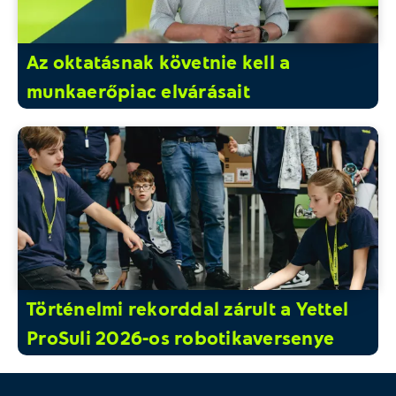
Az oktatásnak követnie kell a
munkaerőpiac elvárásait
Történelmi rekorddal zárult a Yettel
ProSuli 2026-os robotikaversenye