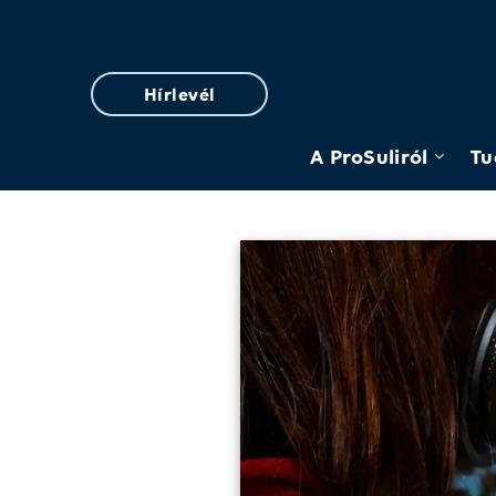
Hírlevél
A ProSuliról
Tu