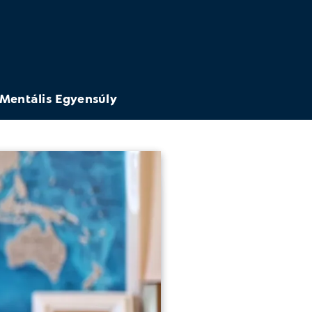
Mentális Egyensúly