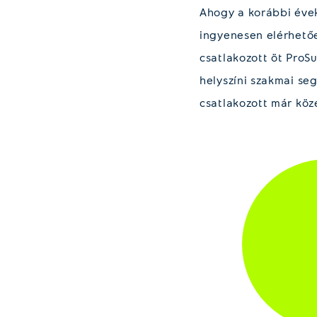
Ahogy a korábbi évek
ingyenesen elérhető
csatlakozott öt ProS
helyszíni szakmai se
csatlakozott már köz