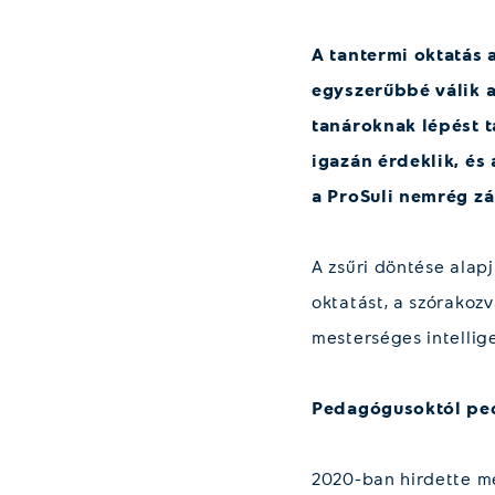
A tantermi oktatás
egyszerűbbé válik a
tanároknak lépést t
igazán érdeklik, és
a ProSuli nemrég zá
A zsűri döntése alap
oktatást, a szórakoz
mesterséges intellig
Pedagógusoktól p
2020-ban hirdette me