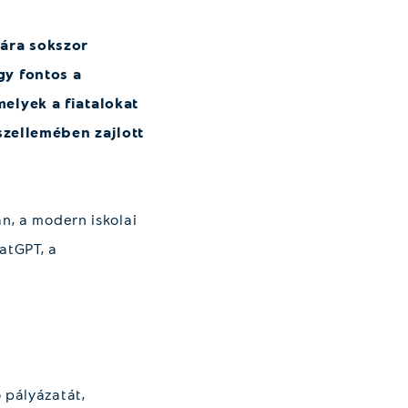
ára sokszor
gy fontos a
elyek a fiatalokat
 szellemében zajlott
n, a modern iskolai
atGPT, a
 pályázatát,