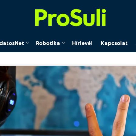
datosNet
Robotika
Hírlevél
Kapcsolat