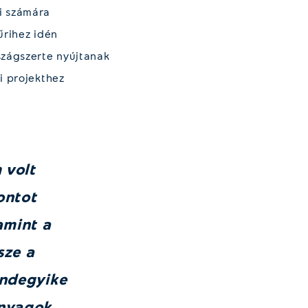
i számára
űrihez idén
szágszerte nyújtanak
i projekthez
 volt
ontot
amint a
sze a
indegyike
anyagok