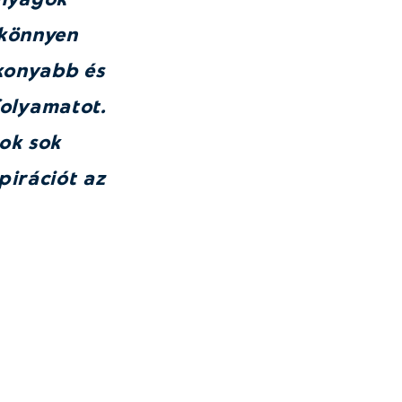
 könnyen
ékonyabb és
folyamatot.
ok sok
pirációt az