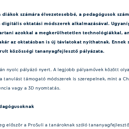
 a diákok számára élvezetesebbé, a pedagógusok szám
 digitális oktatási módszerek alkalmazásával. Ugyaní
artani azokkal a megkerülhetetlen technológiákkal, am
 akár az oktatásban is új távlatokat nyithatnak. Ennek
rult közösségi tananyagfejlesztő pályázata.
ján nyolc pályázó nyert. A legjobb pályaművek között olya
va tanulást támogató módszerek is szerepelnek, mint a Ch
encia vagy a 3D nyomtatás.
edagógusoknak
g először a ProSuli a tanároknak szóló tananyagfejlesztő