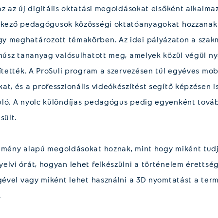
az az új digitális oktatási megoldásokat elsőként alkalma
elkező pedagógusok közösségi oktatóanyagokat hozzanak 
 meghatározott témakörben. Az idei pályázaton a szakma
 húsz tananyag valósulhatott meg, amelyek közül végül n
sítették. A ProSuli program a szervezésen túl egyéves mob
at, és a professzionális videókészítést segítő képzésen i
ló. A nyolc különdíjas pedagógus pedig egyenként továb
sült.
élmény alapú megoldásokat hoznak, mint hogy miként tud
elvi órát, hogyan lehet felkészülni a történelem érettsé
égével vagy miként lehet használni a 3D nyomtatást a te
.