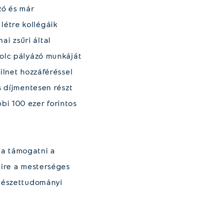
zó és már
létre kollégáik
i zsűri által
yolc pályázó munkáját
ilnet hozzáféréssel
s díjmentesen részt
bi 100 ezer forintos
ja támogatni a
gire a mesterséges
rmészettudományi