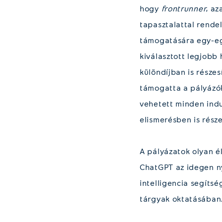
hogy
frontrunner
, az
tapasztalattal rend
támogatására egy-egy
kiválasztott legjobb
különdíjban is része
támogatta a pályázók
vehetett minden indu
elismerésben is része
A pályázatok olyan 
ChatGPT az idegen ny
intelligencia segíts
tárgyak oktatásában