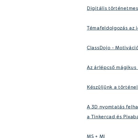
Digitális történetme
Témafeldolgozás az i
ClassDojo – Motiváci
Az árlépcső mágikus
Készüljünk a történe
A 3D nyomtatás felha
a Tinkercad és Pixab
MS + MI