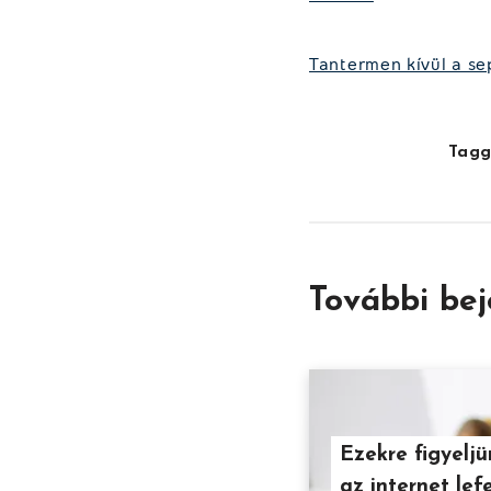
Tantermen kívül a se
Tagg
További be
Ezekre figyeljü
az internet lef