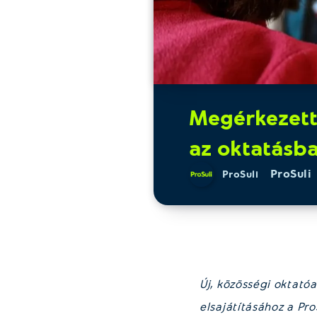
Megérkezett:
az oktatásb
ProSuli
ProSuli
Új, közösségi oktat
elsajátításához a Pr