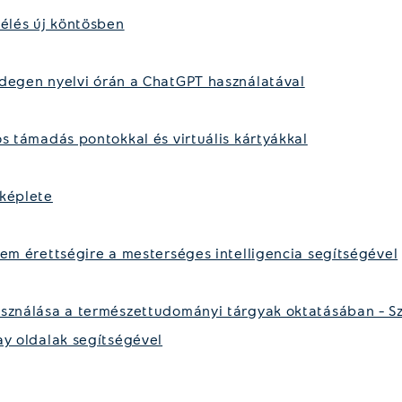
sélés új köntösben
degen nyelvi órán a ChatGPT használatával
ós támadás pontokkal és virtuális kártyákkal
 képlete
lem érettségire a mesterséges intelligencia segítségével
sználása a természettudományi tárgyak oktatásában – Sz
ay oldalak segítségével