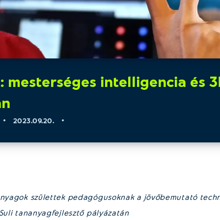
 mesterséges intelligencia és 
an
2023.09.20.
óanyagok születtek pedagógusoknak a jövőbemutató tech
oSuli tananyagfejlesztő pályázatán