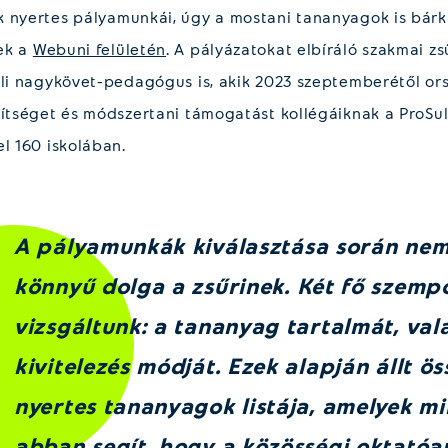
 nyertes pályamunkái, úgy a mostani tananyagok is bárk
ek a
Webuni felületén
. A pályázatokat elbíráló szakmai zs
uli nagykövet-pedagógus is, akik 2023 szeptemberétől or
gítséget és módszertani támogatást kollégáiknak a ProSul
el 160 iskolában.
A pályamunkák kiválasztása során nem
könnyű dolga a zsűrinek. Két fő szemp
vizsgáltunk: a tananyag tartalmát, val
kivitelezés módját. Ezek alapján állt ös
nyertes tananyagok listája, amelyek m
abban segít, hogy a közösségi oktató