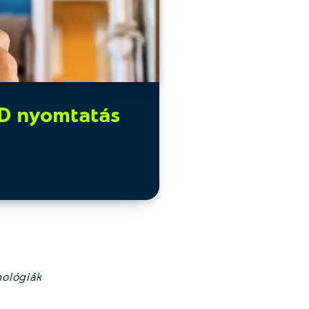
3D nyomtatás
nológiák