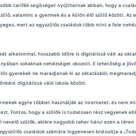
lcsóbb tarifák segítséget nyújthatnak abban, hogy a csa
szülő, valamint a gyermek és a külön élő szülő között. A
lényeges, mert az egyszülős családok több mint a fele neh
ét alkalommal, hosszabb időre is digitálissá vált az okt
ányában sokaknak nehézséget okozott. E lehetőség a jövő
ülős gyerekek ne maradjanak ki az oktatásból, megmarad
nként digitálissá váló iskola között.
rmekek egyre többet használják az internetet, és nem m
 ezt. Fontos, hogy a szülők is tudatosan rész vegyenek e
nevelő szülők, akikre nagyobb teher hárul ezen a téren i
 egyszülős családok számára ingyenesen biztosítja a „Tu