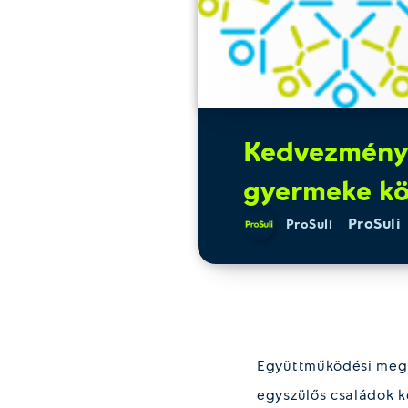
Kedvezményes
gyermeke kö
ProSuli
ProSuli
Együttműködési megál
egyszülős családok k