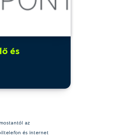
lő és
mostantól az
ltelefon és internet