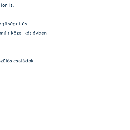
lón is.
egítséget és
lmúlt közel két évben
szülős családok