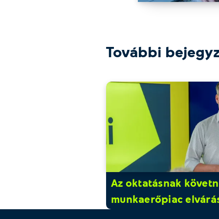
További bejegy
Az oktatásnak követni
munkaerőpiac elvárás