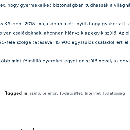
őket, hogy gyermekeiket biztonságban tudhassák a világhá
s Központ 2018. májusában azért nyílt, hogy gyakorlati s
olyan családoknak, ahonnan hiányzik az egyik szülő. Az e
0-féle szolgáltatásával 15 900 egyszülős családot ért el.
bb mint félmillió gyereket egyetlen szülő nevel, az egy
,
,
,
szülő
telenor
TudatosNet
Internet Tudatosság
Tagged in: