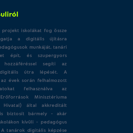
uliról
 projekt iskolákat fog össze
atja a digitális újításra
pedagógusok munkáját, tanári
get épít, és szupergyors
t hozzáféréssel segíti az
digitális útra lépését. A
az évek során felhalmozott
alatokat felhasználva az
Erőforrások Minisztériuma
i Hivatal) által akkreditált
is biztosít bármely - akár
iskolákon kívüli - pedagógus
 A tanárok digitális képzése