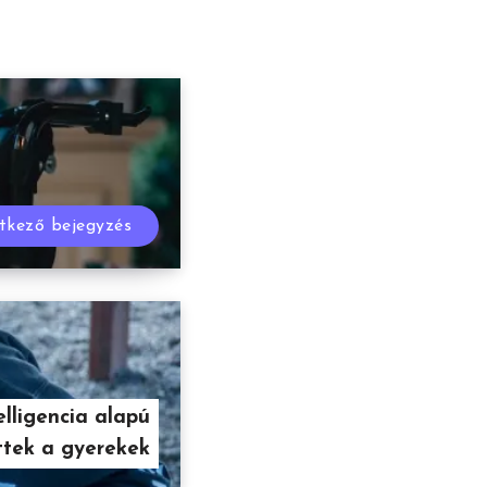
tkező bejegyzés
lligencia alapú
ttek a gyerekek