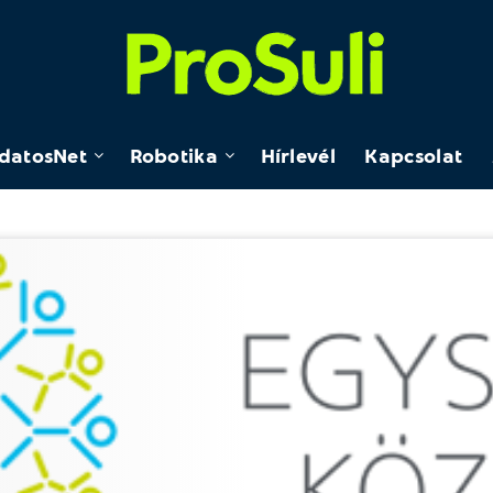
datosNet
Robotika
Hírlevél
Kapcsolat