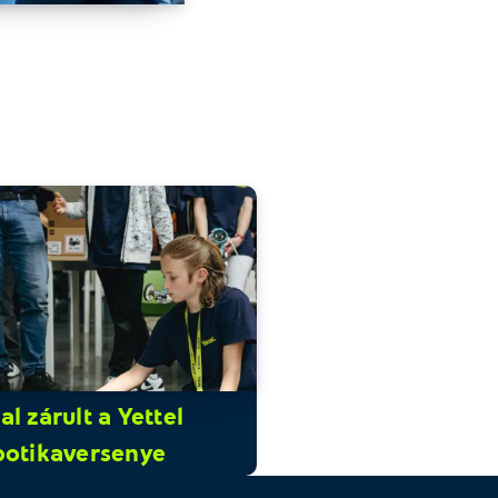
l zárult a Yettel
botikaversenye