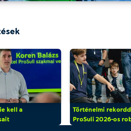
zések
e kell a
Történelmi rekordda
ait
ProSuli 2026-os ro