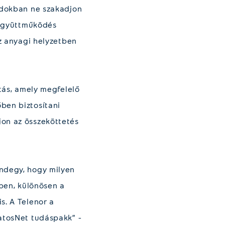
ládokban ne szakadjon
z együttműködés
éz anyagi helyzetben
atás, amely megfelelő
ben biztosítani
jon az összeköttetés
indegy, hogy milyen
bben, különösen a
s. A Telenor a
datosNet tudáspakk” -