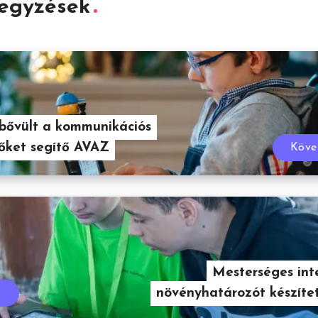
jegyzések
 bővült a kommunikációs
őket segítő AVAZ
Köve
Mesterséges inte
növényhatározót készíte
s