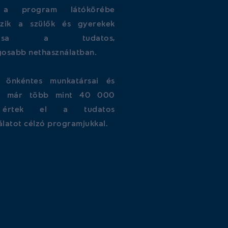
t a program látókörébe
ozik a szülők és gyerekek
atása a tudatos,
gosabb nethasználatban.
önkéntes munkatársai és
ei már több mint 40 000
t értek el a tudatos
latot célzó programjukkal.