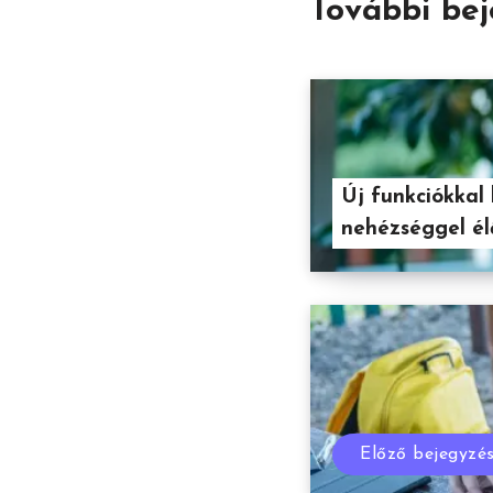
További be
Új funkciókkal
nehézséggel él
Előző bejegyzé