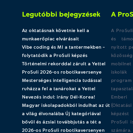
Legutóbbi bejegyzések
A ProS
Az oktatásnak követnie kell a
A ProSuli
munkaerőpiac elvárásait
és támog
Vibe coding és MI a tantermekben –
nyitott 
folytatódik a ProSuli képzés
közössé
Történelmi rekorddal zárult a Yettel
mobilne
ProSuli 2026-os robotikaversenye
iskolák 
Mesterséges intelligencia tudással
program 
ruházza fel a tanárokat a Yettel
tapaszt
Nevezés indul: irány Dél-Korea!
Emberi 
Magyar iskolapadokból indulhat az út
(Oktatás
a világ élvonalába Új kategóriával
képzést 
bővül és ázsiai továbbjutás a tét a
ProSuli 
2026-os ProSuli robotikaversenyen
számára.