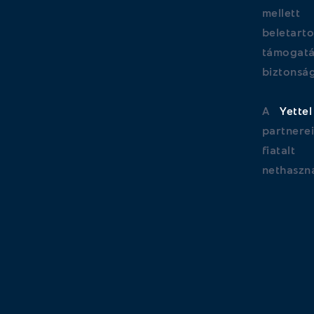
mellet
beletart
támog
biztonsá
A
Yettel
partner
fiatal
nethaszná