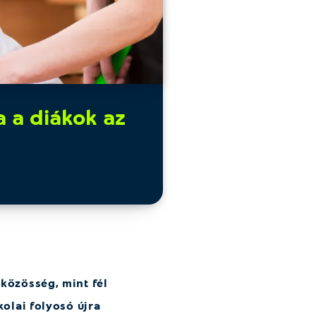
a a diákok az
közösség, mint fél
olai folyosó újra