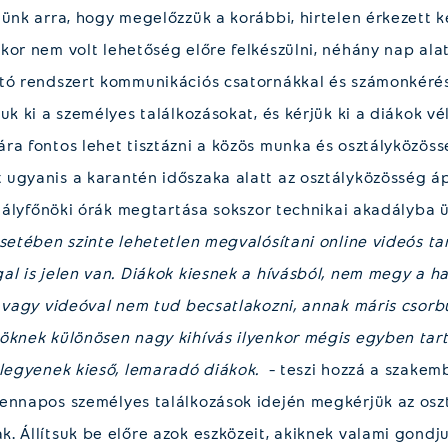
jünk arra, hogy megelőzzük a korábbi, hirtelen érkezett 
or nem volt lehetőség előre felkészülni, néhány nap alatt
ató rendszert kommunikációs csatornákkal és számonkéré
uk ki a személyes találkozásokat, és kérjük ki a diákok vé
ra fontos lehet tisztázni a közös munka és osztályközöss
ugyanis a karantén időszaka alatt az osztályközösség áp
sztályfőnöki órák megtartása sokszor technikai akadályba 
esetében szinte lehetetlen megvalósítani online videós ta
al is jelen van. Diákok kiesnek a hívásból, nem megy a h
l vagy videóval nem tud becsatlakozni, annak máris csorb
öknek különösen nagy kihívás ilyenkor mégis egyben tarta
 legyenek kieső, lemaradó diákok.
– teszi hozzá a szakem
ennapos személyes találkozások idején megkérjük az osz
 Állítsuk be előre azok eszközeit, akiknek valami gondjuk