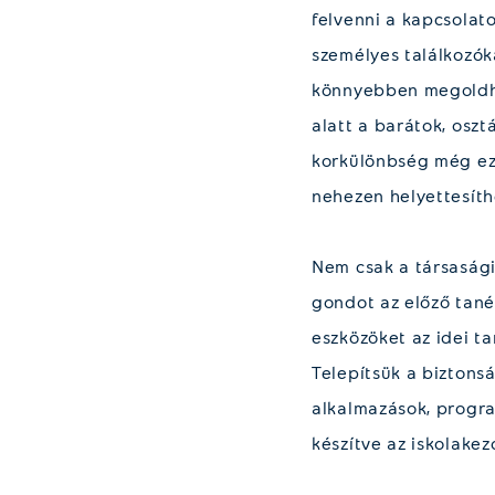
felvenni a kapcsolat
személyes találkozóka
könnyebben megoldha
alatt a barátok, osz
korkülönbség még ez 
nehezen helyettesíth
Nem csak a társasági
gondot az előző tané
eszközöket az idei t
Telepítsük a biztonság
alkalmazások, progra
készítve az iskolakez