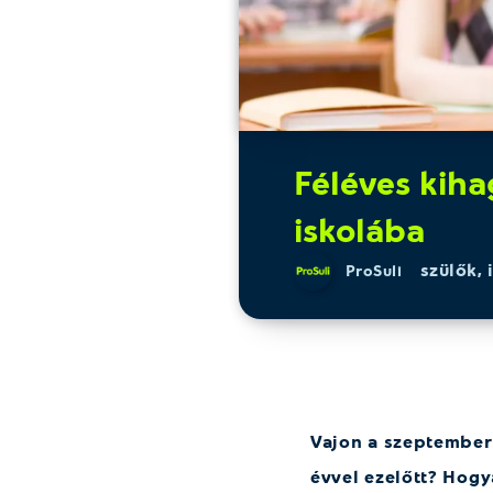
Féléves kiha
iskolába
szülők
,
ProSuli
Vajon a szeptemberi
évvel ezelőtt? Hogy