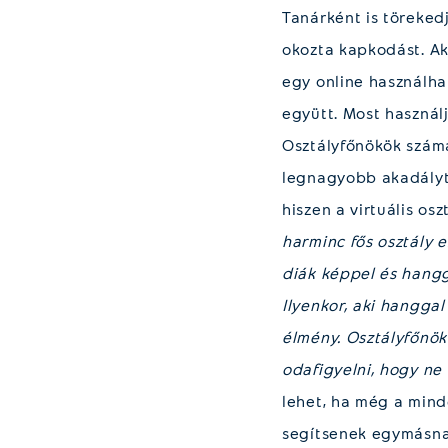
Tanárként is töreked
okozta kapkodást. Akk
egy online használh
együtt. Most használj
Osztályfőnökök számá
legnagyobb akadályt 
hiszen a virtuális o
harminc fős osztály 
diák képpel és hangg
Ilyenkor, aki hangga
élmény. Osztályfőnök
odafigyelni, hogy ne
lehet, ha még a mind
segítsenek egymásnak.