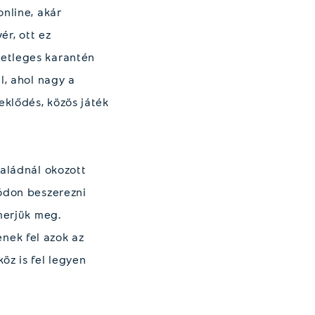
nline, akár
ér, ott ez
setleges karantén
l, ahol nagy a
klődés, közös játék
saládnál okozott
módon beszerezni
merjük meg.
enek fel azok az
öz is fel legyen