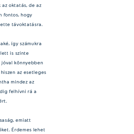
 az oktatás, de az
n fontos, hogy
ette távoktatásra.
baké, így számukra
ett is szinte
y jóval könnyebben
 hiszen az esetleges
intha mindez az
ig felhívni rá a
ért.
saság, emiatt
őket. Érdemes lehet