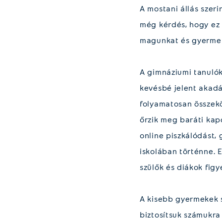
A mostani állás szer
még kérdés, hogy ez 
magunkat és gyermeke
A gimnáziumi tanulók
kevésbé jelent akadál
folyamatosan összekö
őrzik meg baráti kap
online piszkálódást,
iskolában történne. 
szülők és diákok figy
A kisebb gyermekek s
biztosítsuk számukra