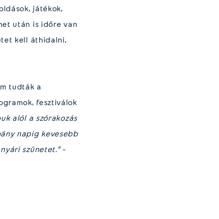
ldások, játékok,
et után is időre van
et kell áthidalni,
em tudták a
ogramok, fesztiválok
uk alól a szórakozás
éhány napig kevesebb
nyári szünetet.”
–