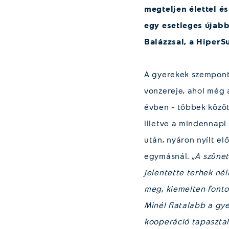
megteljen élettel é
egy esetleges újabb
Balázzsal, a HiperS
A gyerekek szempontj
vonzereje, ahol még a
évben – többek közöt
illetve a mindennapi
után, nyáron nyílt e
egymásnál
. „A szüne
jelentette terhek nél
meg, kiemelten fonto
Minél fiatalabb a gy
kooperáció tapasztal