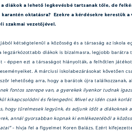
s a diákok a lehető legkevésbé tartsanak tőle, de felk
 karantén oktatásra? Ezekre a kérdésekre kerestük a 
uli szakmai vezetőjével.
ából kétségtelenül a közösség és a társaság az iskola e
 legzárkózottabb diákok is bizalmasra, legjobb barátra ta
t – éppen ezt a társaságot hiányolták, a felhőtlen játéko
 eseményeiket. A márciusi iskolabezárásokat követően cs
lőször lehetőség arra, hogy a barátok újra találkozzanak,
tnek fontos szerepe van, a gyerekek ilyenkor tudnak igazá
kül kikapcsolódni és felengedni. Mivel ez idén csak korlát
s, hogy türelmesek legyünk, és adjunk időt a diákoknak a
erek, annál gyorsabban kopnak ki emlékezetéből a közös
atai”
– hívja fel a figyelmet Koren Balázs. Ezért kifejezet