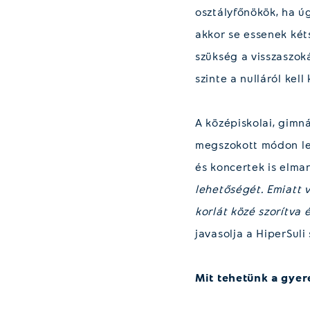
osztályfőnökök, ha ú
akkor se essenek két
szükség a visszaszoká
szinte a nulláról kell
A középiskolai, gimn
megszokott módon lev
és koncertek is elma
lehetőségét. Emiatt 
korlát közé szorítva
javasolja a HiperSuli
Mit tehetünk a gye