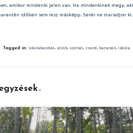
ben, amikor mindenki jelen van. Ha mindenkinek megy, ak
arantén időben sem lesz másképp. Senki ne maradjon ki,
,
,
,
,
,
iskolakezdés
szülő
szünet
covid
karanén
iskola
Tagged in:
jegyzések