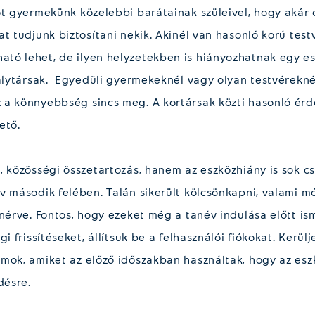
ot gyermekünk közelebbi barátainak szüleivel, hogy akár o
t tudjunk biztosítani nekik. Akinél van hasonló korú testv
tó lehet, de ilyen helyzetekben is hiányozhatnak egy e
tálytársak. Egyedüli gyermekeknél vagy olyan testvérekné
a könnyebbség sincs meg. A kortársak közti hasonló érde
ető.
, közösségi összetartozás, hanem az eszközhiány is sok c
v második felében. Talán sikerült kölcsönkapni, valami 
anérve. Fontos, hogy ezeket még a tanév indulása előtt is
i frissítéseket, állítsuk be a felhasználói fiókokat. Kerülj
mok, amiket az előző időszakban használtak, hogy az eszk
désre.