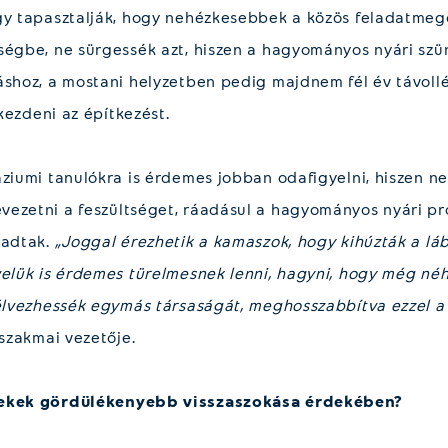
gy tapasztalják, hogy nehézkesebbek a közös feladatmego
ségbe, ne sürgessék azt, hiszen a hagyományos nyári szün
shoz, a mostani helyzetben pedig majdnem fél év távollét
 kezdeni az építkezést.
áziumi tanulókra is érdemes jobban odafigyelni, hiszen n
ezetni a feszültséget, ráadásul a hagyományos nyári pr
radtak.
„Joggal érezhetik a kamaszok, hogy kihúzták a láb
velük is érdemes türelmesnek lenni, hagyni, hogy még n
 élvezhessék egymás társaságát, meghosszabbítva ezzel a 
 szakmai vezetője.
rekek gördülékenyebb visszaszokása érdekében?