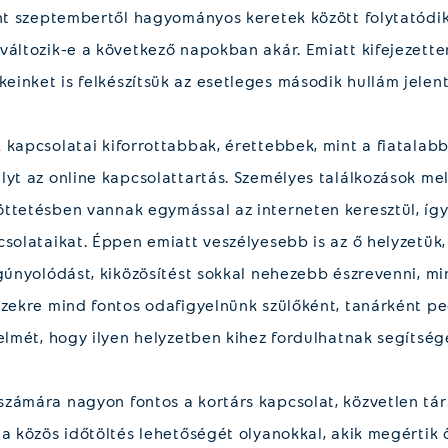
int szeptembertől hagyományos keretek között folytatódik
változik-e a következő napokban akár. Emiatt kifejezette
inket is felkészítsük az esetleges második hullám jelent
 kapcsolatai kiforrottabbak, érettebbek, mint a fiatalab
yt az online kapcsolattartás. Személyes találkozások mell
ttetésben vannak egymással az interneten keresztül, íg
csolataikat. Éppen emiatt veszélyesebb is az ő helyzetük,
 gúnyolódást, kiközösítést sokkal nehezebb észrevenni, m
Ezekre mind fontos odafigyelnünk szülőként, tanárként ped
elmét, hogy ilyen helyzetben kihez fordulhatnak segítség
zámára nagyon fontos a kortárs kapcsolat, közvetlen tár
 a közös időtöltés lehetőségét olyanokkal, akik megértik 