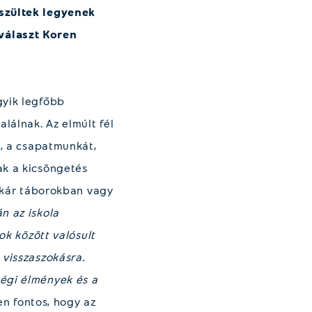
észültek legyenek
választ Koren
gyik legfőbb
lálnak. Az elmúlt fél
t, a csapatmunkát,
ak a kicsöngetés
 akár táborokban vagy
n az iskola
ok között valósult
 visszaszokásra.
ségi élmények és a
ten fontos, hogy az