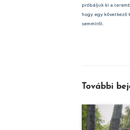
próbáljuk ki a terem
hogy egy következő k
semmiről.
További be