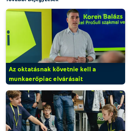
Az oktatásnak követnie kell a
munkaerőpiac elvárásait