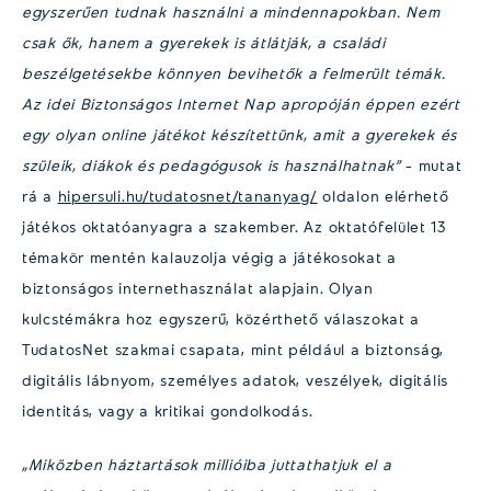
egyszerűen tudnak használni a mindennapokban. Nem
csak ők, hanem a gyerekek is átlátják, a családi
beszélgetésekbe könnyen bevihetők a felmerült témák.
Az idei Biztonságos Internet Nap apropóján éppen ezért
egy olyan online játékot készítettünk, amit a gyerekek és
szüleik, diákok és pedagógusok is használhatnak”
– mutat
rá a
hipersuli.hu/tudatosnet/tananyag/
oldalon elérhető
játékos oktatóanyagra a szakember. Az oktatófelület 13
témakör mentén kalauzolja végig a játékosokat a
biztonságos internethasználat alapjain. Olyan
kulcstémákra hoz egyszerű, közérthető válaszokat a
TudatosNet szakmai csapata, mint például a biztonság,
digitális lábnyom, személyes adatok, veszélyek, digitális
identitás, vagy a kritikai gondolkodás.
„Miközben háztartások millióiba juttathatjuk el a