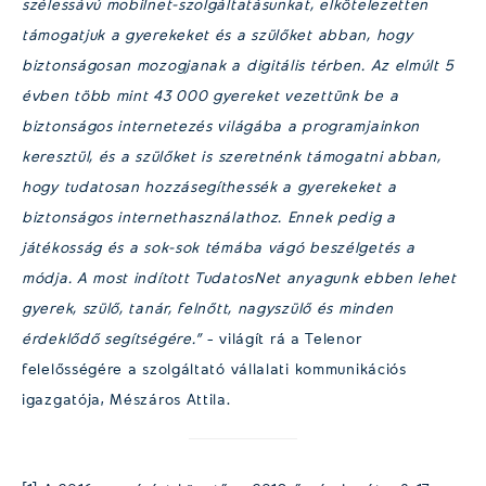
szélessávú mobilnet-szolgáltatásunkat, elkötelezetten
támogatjuk a gyerekeket és a szülőket abban, hogy
biztonságosan mozogjanak a digitális térben. Az elmúlt 5
évben több mint 43 000 gyereket vezettünk be a
biztonságos internetezés világába a programjainkon
keresztül, és a szülőket is szeretnénk támogatni abban,
hogy tudatosan hozzásegíthessék a gyerekeket a
biztonságos internethasználathoz. Ennek pedig a
játékosság és a sok-sok témába vágó beszélgetés a
módja. A most indított TudatosNet anyagunk ebben lehet
gyerek, szülő, tanár, felnőtt, nagyszülő és minden
érdeklődő segítségére.”
– világít rá a Telenor
felelősségére a szolgáltató vállalati kommunikációs
igazgatója, Mészáros Attila.