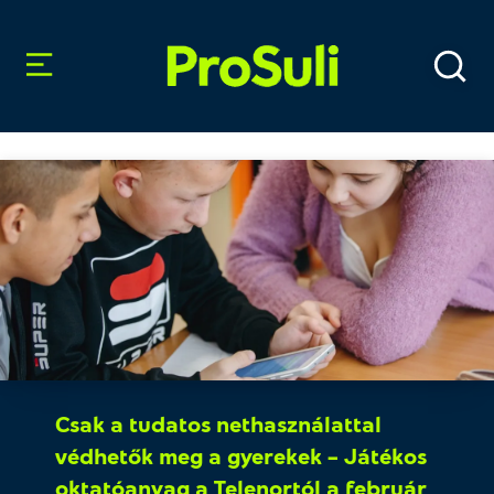
Csak a tudatos nethasználattal
védhetők meg a gyerekek – Játékos
oktatóanyag a Telenortól a február