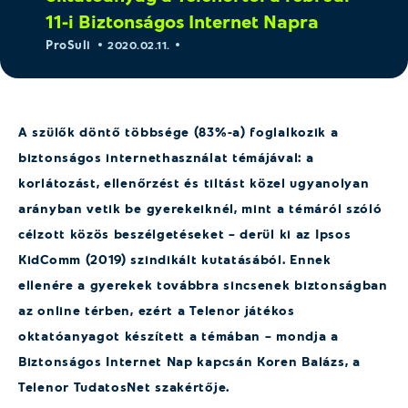
11-i Biztonságos Internet Napra
ProSuli
2020.02.11.
A szülők döntő többsége (83%-a) foglalkozik a
biztonságos internethasználat témájával: a
korlátozást, ellenőrzést és tiltást közel ugyanolyan
arányban vetik be gyerekeiknél, mint a témáról szóló
célzott közös beszélgetéseket – derül ki az Ipsos
KidComm (2019) szindikált kutatásából. Ennek
ellenére a gyerekek továbbra sincsenek biztonságban
az online térben, ezért a Telenor játékos
oktatóanyagot készített a témában – mondja a
Biztonságos Internet Nap kapcsán Koren Balázs, a
Telenor TudatosNet szakértője.