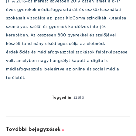
[1]
A 2016-os mérést követően 2019 őszén ismét a 8-17
éves gyerekek médiafogyasztását és eszközhasználati
szokásait vizsgálta az Ipsos KidComm szindikált kutatása
személyes, szülői és gyermek kérdőíves interjúk
keretében. Az összesen 800 gyerekkel és szülőjével
készült tanulmány elsődleges célja az életmód,
érdeklődés és médiafogyasztási szokások feltérképezése
volt, amelyben nagy hangsúlyt kapott a digitális
médiafogyasztás, beleértve az online és social média
területét.
szülő
Tagged in:
További bejegyzések