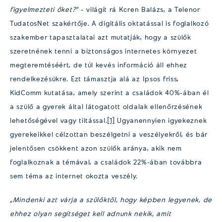
figyelmezteti őket?”
– világít rá Koren Balázs, a Telenor
TudatosNet szakértője. A digitális oktatással is foglalkozó
szakember tapasztalatai azt mutatják, hogy a szülők
szeretnének tenni a biztonságos internetes környezet
megteremtéséért, de túl kevés információ áll ehhez
rendelkezésükre. Ezt támasztja alá az Ipsos friss,
KidComm kutatása, amely szerint a családok 40%-ában él
a szülő a gyerek által látogatott oldalak ellenőrzésének
lehetőségével vagy tiltással.
[1]
Ugyanennyien igyekeznek
gyerekeikkel célzottan beszélgetni a veszélyekről, és bár
jelentősen csökkent azon szülők aránya, akik nem
foglalkoznak a témával, a családok 22%-ában továbbra
sem téma az internet okozta veszély.
„Mindenki azt várja a szülőktől, hogy képben legyenek, de
ehhez olyan segítséget kell adnunk nekik, amit