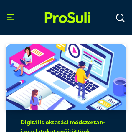
Digitális oktatási módszertan-
javaslatokat gyűjtöttünk