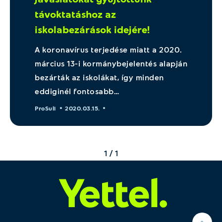
távoktatáshoz az
iskolabezárások idejére!
A koronavírus terjedése miatt a 2020.
március 13-i kormánybejelentés alapján
bezárták az iskolákat, így minden
eddiginél fontosabb…
ProSuli
2020.03.15.
1 / 1