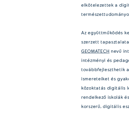
elkötelezettek a dig
természettudományos
Az együttműködés ke
szerzett tapasztalata
GEOMATECH
nevű int
intézményi és pedagó
továbbfejleszthetik 
ismereteiket és gyak
közoktatás digitális 
rendelkező iskolák 
korszerű, digitális e