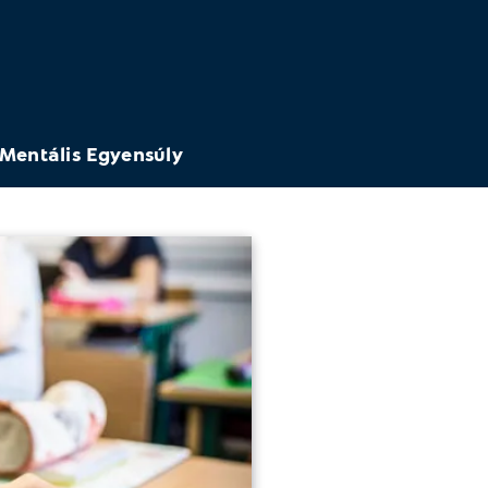
Mentális Egyensúly