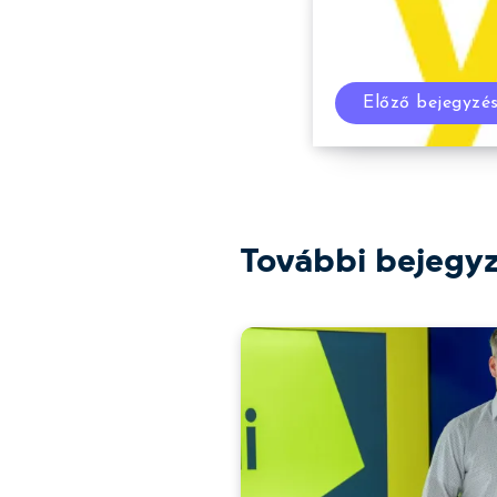
Előző bejegyzé
További bejegy