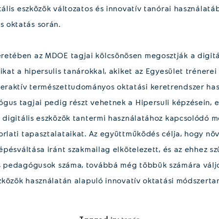
itális eszközök változatos és innovatív tanórai használat
 oktatás során.
retében az MDOE tagjai kölcsönösen megosztják a digitá
ikat a hipersulis tanárokkal, akiket az Egyesület trénerei
eraktív természettudományos oktatási keretrendszer ha
gus tagjai pedig részt vehetnek a Hipersuli képzésein, e
a digitális eszközök tantermi használatához kapcsolódó 
orlati tapasztalataikat. Az együttműködés célja, hogy nö
lépésváltása iránt szakmailag elkötelezett, és az ehhez s
és pedagógusok száma, továbbá még többük számára válj
szközök használatán alapuló innovatív oktatási módszerta