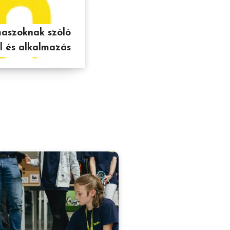
maszoknak szóló
l és alkalmazás