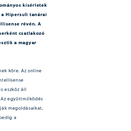
dományos kísérletek
a Hipersuli tanárai
llisense révén. A
tnerként csatlakozó
esztik a magyar
ek köre. Az online
ntellisense
s eszköz áll
. Az együttműködés
tják megoldásaikat,
 pedig a