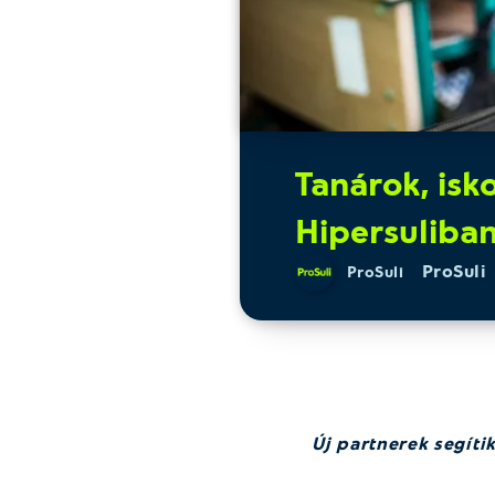
Tanárok, isko
Hipersuliba
ProSuli
ProSuli
Új partnerek segíti