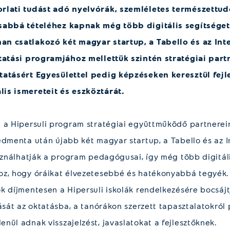
rlati tudást adó nyelvórák, szemléletes természettu
sabbá tételéhez kapnak még több digitális segítséget 
n csatlakozó két magyar startup, a Tabello és az Inte
ktatási programjához mellettük szintén stratégiai par
tatásért Egyesülettel pedig képzéseken keresztül fejl
is ismereteit és eszköztárát
.
 a Hipersuli program stratégiai együttműködő partnerein
edmenta után újabb két magyar startup, a Tabello és az I
asználhatják a program pedagógusai, így még több digitáli
oz, hogy óráikat élvezetesebbé és hatékonyabbá tegyék
k díjmentesen a Hipersuli iskolák rendelkezésére bocsáj
ását az oktatásba, a tanórákon szerzett tapasztalatokról
nül adnak visszajelzést, javaslatokat a fejlesztőknek.