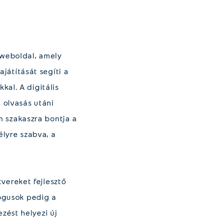
 weboldal, amely
ajátítását segíti a
al. A digitális
 olvasás utáni
om szakaszra bontja a
élyre szabva, a
vereket fejlesztő
gógusok pedig a
ezést helyezi új