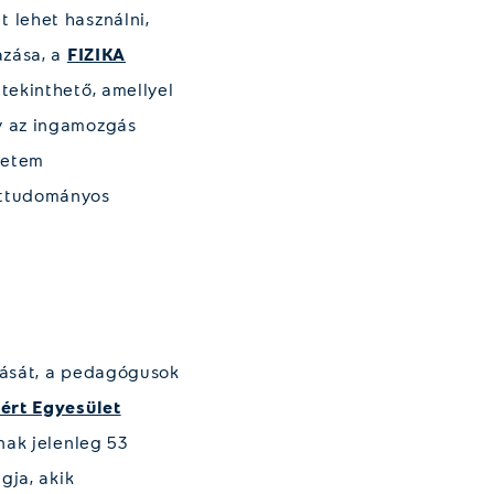
 lehet használni,
azása, a
FIZIKA
tekinthető, amellyel
y az ingamozgás
yetem
ettudományos
tását, a pedagógusok
ért Egyesület
nak jelenleg 53
gja, akik