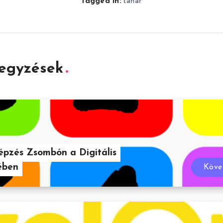
tanár
Tagged in:
jegyzések
képzés Zsombón a Digitális
ében
Köve