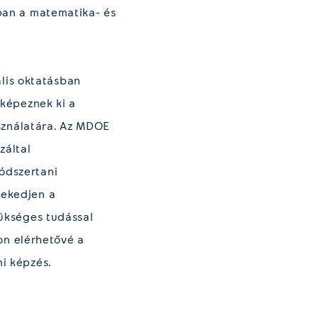
ában a matematika- és
lis oktatásban
 képeznek ki a
sználatára. Az MDOE
záltal
módszertani
vekedjen a
zükséges tudással
on elérhetővé a
ni képzés.