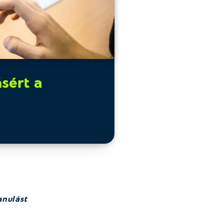
ásért a
anulást