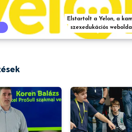
Elstartolt a Yelon, a ka
szexedukációs webolda
s
zések