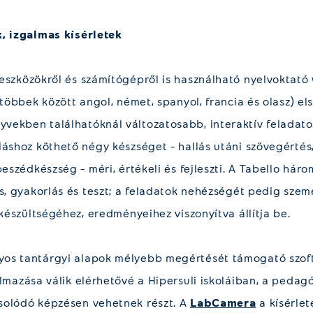
k, izgalmas kísérletek
eszközökről és számítógépről is használható nyelvoktató
(többek között angol, német, spanyol, francia és olasz) els
ekben találhatóknál változatosabb, interaktív feladatokk
láshoz köthető négy készséget – hallás utáni szövegértés,
beszédkészség – méri, értékeli és fejleszti. A Tabello hár
ás, gyakorlás és teszt; a feladatok nehézségét pedig szem
lkészültségéhez, eredményeihez viszonyítva állítja be.
os tantárgyi alapok mélyebb megértését támogató szoft
lmazása válik elérhetővé a Hipersuli iskoláiban, a peda
solódó képzésen vehetnek részt. A
LabCamera
a kísérlet