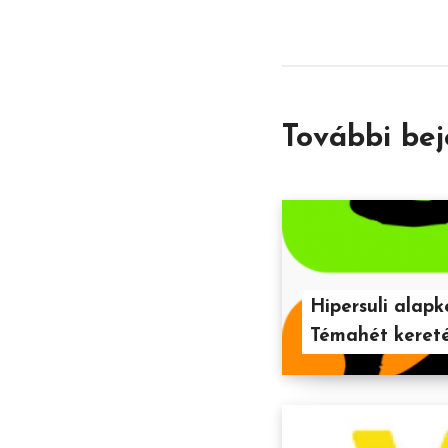
További be
Hipersuli alap
Témahét keret