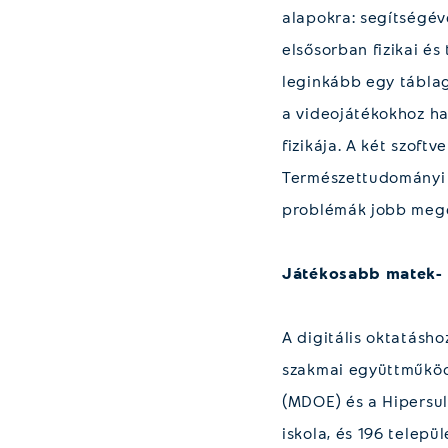
alapokra: segítségév
elsősorban fizikai é
leginkább egy táblag
a videojátékokhoz h
fizikája. A két szof
Természettudományi 
problémák jobb megé
Játékosabb matek-
A digitális oktatásh
szakmai együttműködé
(MDOE) és a Hipersul
iskola, és 196 telep