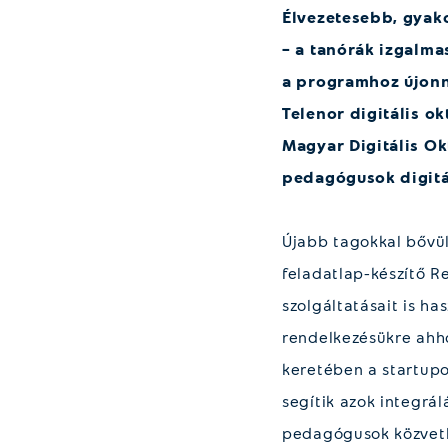
Élvezetesebb, gyako
– a tanórák izgalma
a programhoz újonna
Telenor digitális o
Magyar Digitális Ok
pedagógusok digitál
Újabb tagokkal bővül
feladatlap-készítő R
szolgáltatásait is h
rendelkezésükre ahh
keretében a startupo
segítik azok integrál
pedagógusok közvetle