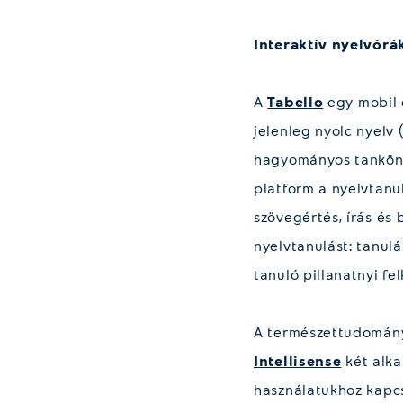
Interaktív nyelvórá
A
Tabello
egy mobil 
jelenleg nyolc nyelv 
hagyományos tankönyv
platform a nyelvtanu
szövegértés, írás és 
nyelvtanulást: tanul
tanuló pillanatnyi fe
A természettudomány
Intellisense
két alka
használatukhoz kapc