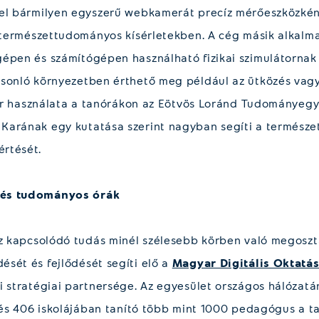
el bármilyen egyszerű webkamerát precíz mérőeszközként
s természettudományos kísérletekben. A cég másik alkalm
épen és számítógépen használható fizikai szimulátornak 
asonló környezetben érthető meg például az ütközés vag
tver használata a tanórákon az Eötvös Loránd Tudományeg
Karának egy kutatása szerint nagyban segíti a termész
rtését.
 és tudományos órák
oz kapcsolódó tudás minél szélesebb körben való megosz
sét és fejlődését segíti elő a
Magyar Digitális Oktatás
i stratégiai partnersége. Az egyesület országos hálózatá
ülés 406 iskolájában tanító több mint 1000 pedagógus a ta