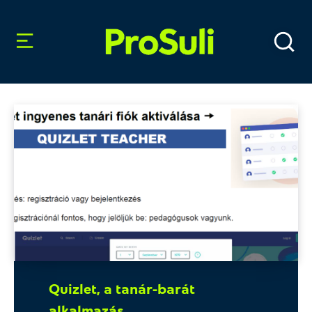
Quizlet, a tanár-barát
alkalmazás