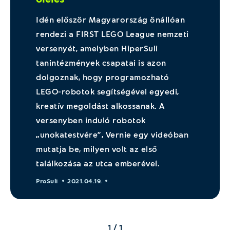
Idén először Magyarország önállóan
rendezi a FIRST LEGO League nemzeti
versenyét, amelyben HiperSuli
tanintézmények csapatai is azon
dolgoznak, hogy programozható
LEGO-robotok segítségével egyedi,
kreatív megoldást alkossanak. A
versenyben induló robotok
„unokatestvére”, Vernie egy videóban
mutatja be, milyen volt az első
találkozása az utca emberével.
ProSuli
2021.04.19.
1 / 1