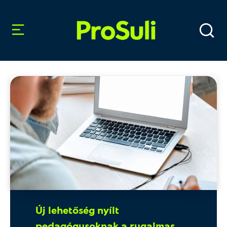
Új lehetőség nyílt
pedagógusoknak a rugalmas