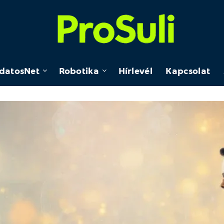
datosNet
Robotika
Hírlevél
Kapcsolat