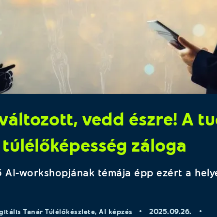
változott, vedd észre! A tu
 túlélőképesség záloga
ő AI-workshopjának témája épp ezért a hely
2025.09.26.
gitális Tanár Túlélőkészlete
,
AI képzés