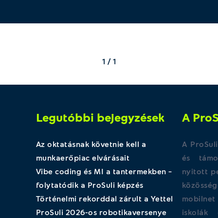
1 / 1
Legutóbbi bejegyzések
A ProS
Az oktatásnak követnie kell a
A ProSuli
munkaerőpiac elvárásait
és támog
Vibe coding és MI a tantermekben –
nyitott 
folytatódik a ProSuli képzés
közössé
Történelmi rekorddal zárult a Yettel
mobilne
ProSuli 2026-os robotikaversenye
iskolák 