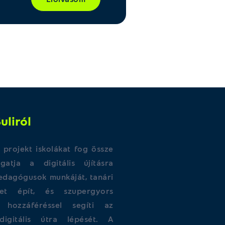
uliról
 projekt iskolákat fog össze
atja a digitális újításra
pedagógusok munkáját, tanári
get épít, és szupergyors
t hozzáféréssel segíti az
digitális útra lépését. A