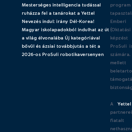
Mesterséges intelligencia tudással
program 
ruházza fel a tanárokat a Yettel
tapaszt
Nevezés indul: irány Dél-Korea!
Emberi 
Magyar iskolapadokból indulhat az út
(Oktatás
a világ élvonalába Új kategóriával
képzést 
bővül és ázsiai továbbjutás a tét a
ProSuli 
2026-os ProSuli robotikaversenyen
számára.
mellet
beletart
támog
biztonsá
A
Yettel
partner
fiatal
nethaszná