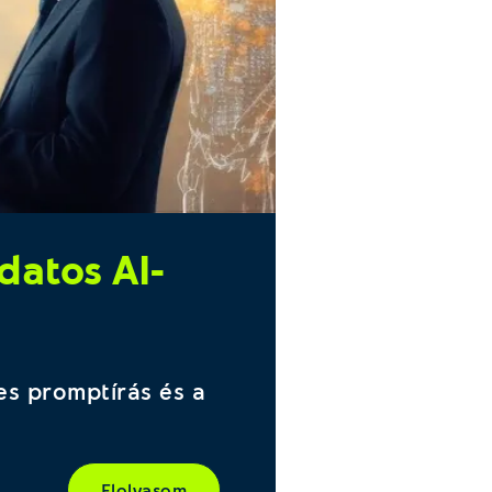
datos AI-
es promptírás és a
Elolvasom