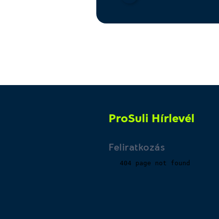
ProSuli Hírlevél
Feliratkozás