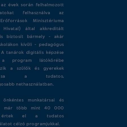
az évek során felhalmozott
alatokat felhasználva az
Erőforrások Minisztériuma
i Hivatal) által akkreditált
is biztosít bármely - akár
iskolákon kívüli - pedagógus
 A tanárok digitális képzése
t a program látókörébe
ozik a szülők és gyerekek
atása a tudatos,
gosabb nethasználatban.
önkéntes munkatársai és
ei már több mint 40 000
t értek el a tudatos
latot célzó programjukkal.