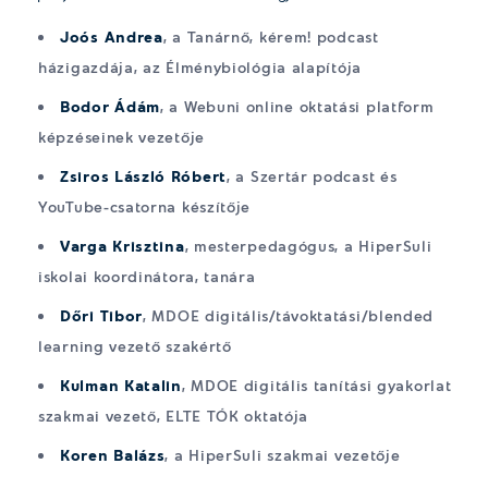
Joós Andrea
, a Tanárnő, kérem! podcast
házigazdája, az Élménybiológia alapítója
Bodor Ádám
, a Webuni online oktatási platform
képzéseinek vezetője
Zsiros László Róbert
, a Szertár podcast és
YouTube-csatorna készítője
Varga Krisztina
, mesterpedagógus, a HiperSuli
iskolai koordinátora, tanára
Dőri Tibor
, MDOE digitális/távoktatási/blended
learning vezető szakértő
Kulman Katalin
, MDOE digitális tanítási gyakorlat
szakmai vezető, ELTE TÓK oktatója
Koren Balázs
, a HiperSuli szakmai vezetője