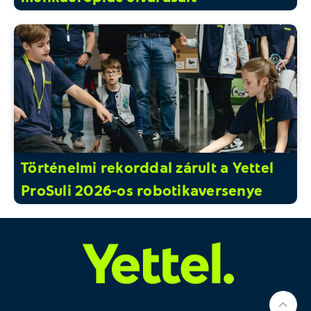
Történelmi rekorddal zárult a Yettel
ProSuli 2026-os robotikaversenye