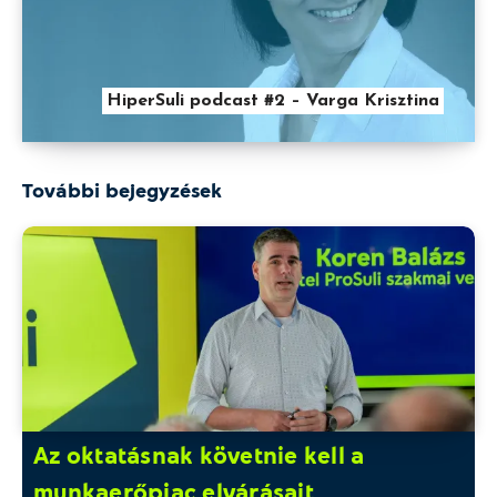
HiperSuli podcast #2 – Varga Krisztina
További bejegyzések
Az oktatásnak követnie kell a
munkaerőpiac elvárásait