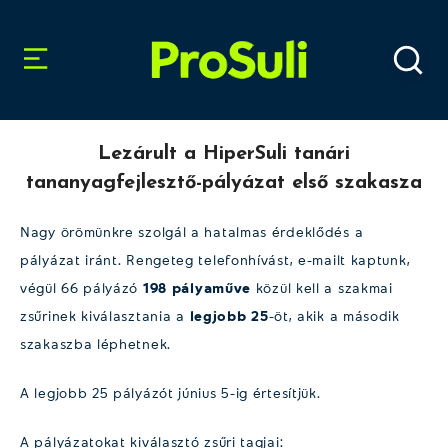
Lezárult a HiperSuli tanári
tananyagfejlesztő-pályázat első szakasza
Nagy örömünkre szolgál a hatalmas érdeklődés a
pályázat iránt. Rengeteg telefonhívást, e-mailt kaptunk,
végül 66 pályázó
198 pályaműve
közül kell a szakmai
zsűrinek kiválasztania a
legjobb 25
-öt, akik a második
szakaszba léphetnek.
A legjobb 25 pályázót június 5-ig értesítjük.
A pályázatokat kiválasztó zsűri tagjai: