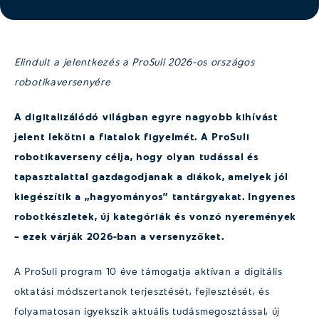
Elindult a jelentkezés a ProSuli 2026-os országos
robotikaversenyére
A digitalizálódó világban egyre nagyobb kihívást
jelent lekötni a fiatalok figyelmét. A ProSuli
robotikaverseny célja, hogy olyan tudással és
tapasztalattal gazdagodjanak a diákok, amelyek jól
kiegészítik a „hagyományos” tantárgyakat. Ingyenes
robotkészletek, új kategóriák és vonzó nyeremények
– ezek várják 2026-ban a versenyzőket.
A ProSuli program 10 éve támogatja aktívan a digitális
oktatási módszertanok terjesztését, fejlesztését, és
folyamatosan igyekszik aktuális tudásmegosztással, új