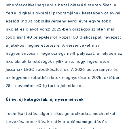
lehetőségekkel segíteni a hazai oktatási szereplőket. A
Yettel digitális oktatási programjának keretében öt évvel
ezelőtt indult robotikaverseny évről évre egyre több
iskolát és diákot vonz: 2025-ben országos szinten már
több mint 40 településről, közel 100 diákcsapat nevezett
a játékos megmérettetésre. A versenyeket már
hagyományosan megelőzi egy nyílt pályázat, amelyben az
iskoláknak lehetőségük nyílik arra, hogy ingyenesen
jussanak LEGO robotkészlethez. A 2026-os versenyre és
az ingyenes robotkészletek megnyerésére 2025. október
28 – november 30-ig tart a jelentkezés.
Új év, új kategóriák, új nyeremények
Technikai tudás, algoritmikus gondolkodás, mechanikai
tervezés, precizitás, kreatív problémamegoldás és