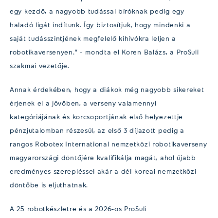
egy kezdő, a nagyobb tudással bíróknak pedig egy
haladó ligát indítunk. Így biztosítjuk, hogy mindenki a
saját tudásszintjének megfelelő kihívókra leljen a
robotikaversenyen.” – mondta el Koren Balázs, a ProSuli
szakmai vezetője.
Annak érdekében, hogy a diákok még nagyobb sikereket
érjenek el a jövőben, a verseny valamennyi
kategóriájának és korcsoportjának első helyezettje
pénzjutalomban részesül, az első 3 díjazott pedig a
rangos Robotex International nemzetközi robotikaverseny
magyarországi döntőjére kvalifikálja magát, ahol újabb
eredményes szerepléssel akár a dél-koreai nemzetközi
döntőbe is eljuthatnak.
A 25 robotkészletre és a 2026-os ProSuli