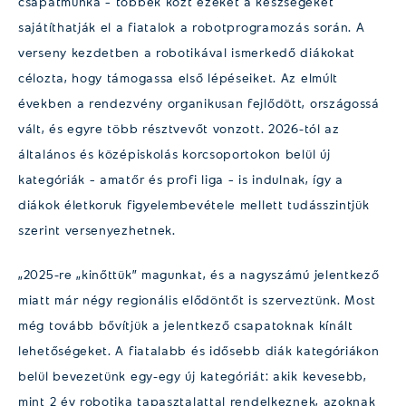
csapatmunka – többek közt ezeket a készségeket
sajátíthatják el a fiatalok a robotprogramozás során. A
verseny kezdetben a robotikával ismerkedő diákokat
célozta, hogy támogassa első lépéseiket. Az elmúlt
években a rendezvény organikusan fejlődött, országossá
vált, és egyre több résztvevőt vonzott. 2026-tól az
általános és középiskolás korcsoportokon belül új
kategóriák – amatőr és profi liga – is indulnak, így a
diákok életkoruk figyelembevétele mellett tudásszintjük
szerint versenyezhetnek.
„2025-re „kinőttük” magunkat, és a nagyszámú jelentkező
miatt már négy regionális elődöntőt is szerveztünk. Most
még tovább bővítjük a jelentkező csapatoknak kínált
lehetőségeket. A fiatalabb és idősebb diák kategóriákon
belül bevezetünk egy-egy új kategóriát: akik kevesebb,
mint 2 év robotika tapasztalattal rendelkeznek, azoknak