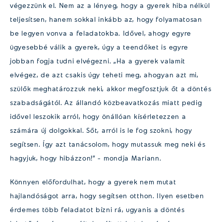
végezzünk el. Nem az a lényeg, hogy a gyerek hiba nélkül
teljesítsen, hanem sokkal inkább az, hogy folyamatosan
be legyen vonva a feladatokba. Idővel, ahogy egyre
ügyesebbé válik a gyerek, úgy a teendőket is egyre
jobban fogja tudni elvégezni. „Ha a gyerek valamit
elvégez, de azt csakis úgy teheti meg, ahogyan azt mi,
szülők meghatározzuk neki, akkor megfosztjuk őt a döntés
szabadságától. Az állandó közbeavatkozás miatt pedig
idővel leszokik arról, hogy önállóan kísérletezzen a
számára új dolgokkal. Sőt, arról is le fog szokni, hogy
segítsen. Így azt tanácsolom, hogy mutassuk meg neki és
hagyjuk, hogy hibázzon!” – mondja Mariann.
Könnyen előfordulhat, hogy a gyerek nem mutat
hajlandóságot arra, hogy segítsen otthon. Ilyen esetben
érdemes több feladatot bízni rá, ugyanis a döntés