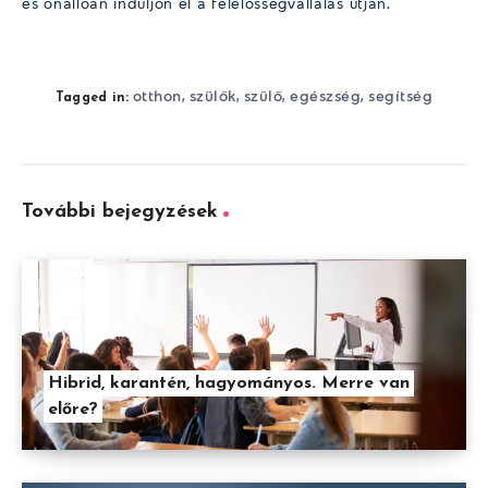
és önállóan induljon el a felelősségvállalás útján.
otthon
szülők
szülő
egészség
segítség
,
,
,
,
Tagged in:
További bejegyzések
Hibrid, karantén, hagyományos. Merre van
előre?