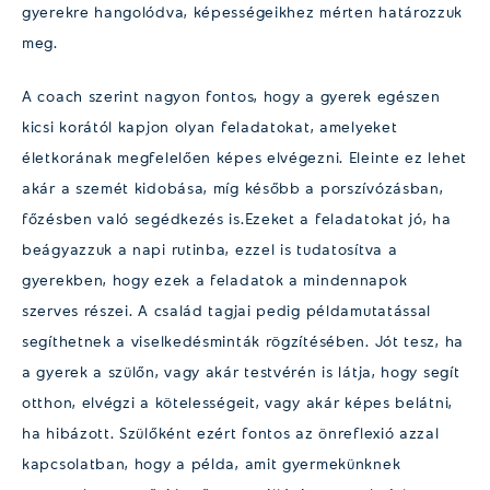
gyerekre hangolódva, képességeikhez mérten határozzuk
meg.
A coach szerint nagyon fontos, hogy a gyerek egészen
kicsi korától kapjon olyan feladatokat, amelyeket
életkorának megfelelően képes elvégezni. Eleinte ez lehet
akár a szemét kidobása, míg később a porszívózásban,
főzésben való segédkezés is.Ezeket a feladatokat jó, ha
beágyazzuk a napi rutinba, ezzel is tudatosítva a
gyerekben, hogy ezek a feladatok a mindennapok
szerves részei. A család tagjai pedig példamutatással
segíthetnek a viselkedésminták rögzítésében. Jót tesz, ha
a gyerek a szülőn, vagy akár testvérén is látja, hogy segít
otthon, elvégzi a kötelességeit, vagy akár képes belátni,
ha hibázott. Szülőként ezért fontos az önreflexió azzal
kapcsolatban, hogy a példa, amit gyermekünknek