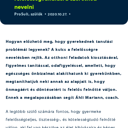
nevelni
ProSuli
,
szülők
2020.10.27.
Hogyan előzhető meg,
hogy gyerekednek tanulási
problémái legyenek? A kulcs a felelősségre
nevelésben rejlik. Az otthoni feladatok kiosztásával,
figyelmes tanítással, odafigyeléssel, amellett, hogy
egészséges önbizalmat alakíthatunk ki gyerekünkben,
megtaníthatjuk neki annak az alapjait is, hogy
önmagáért és döntéseiért is felelős felnőtté váljon.
Ennek a megalapozásában segít Áhli Mariann, coach.
A legtöbb szülő számára fontos, hogy gyermeke
felelősségteljes, tisztesség-, és kötelességtudó felnőtté
váljon, aki fel van készülve az élet kihívásaira és képes