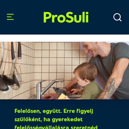
Felelősen, együtt. Erre figyelj
szülőként, ha gyerekedet
felelősségvállalásra szeretnéd