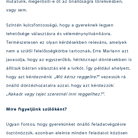
mutatunk, megerősíti-e őt az önállóságra törekvésben,
vagy sem.
Szintén kulcsfontosságú, hogy a gyereknek legyen
lehetősége választásra és véleménynyilvánításra.
Természetesen ez olyan kérdésekben releváns, amelyek
nem a szülői felelősségkörbe tartoznak
.
Erre Mariann azt
javasolja, hogy az egyszerűbb, hétköznapi döntésekben is
állítsuk bátran választás elé a lurkót. Így például ahelyett,
hogy azt kérdeznénk:
„Mit kérsz reggelire?”
vezessük rá
önálló döntéshozatalra azzal, hogy azt kérdezzük:
„Kakaót vagy tejet szeretnél inni reggelihez?”
.
Mire figyeljünk szülőként?
Ugyan fontos, hogy gyerekünket önálló feladatvégzésre
ösztönözzük, azonban eleinte minden feladatot közösen