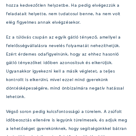
hozza kedvezőtlen helyzetbe. Ha pedig elvégezzük a
feladatait helyette, nem tudatosul benne, ha nem volt
elég figyelmes annak elvégzésekor.
Ez a túlóvás csupán az egyik gátló tényező, amellyel a
felelősségvállalásra nevelés folyamatát nehezíthetjük.
Ezért érdemes odafigyelnünk, hogy az ehhez hasonló
gátló tényezőket időben azonosítsuk és elkerüljük.
Ugyanakkor igyekezni kell a másik végletet, a teljes
kontrollt is elkerülni, mivel ezzel mind gyerekünk
döntésképességére, mind önbizalmára negatív hatással
lehetünk.
Végső soron pedig kulcsfontosságú a türelem. A zsúfolt
időbeosztás ellenére is legyünk türelmesek, és adjuk meg
a lehetőséget gyerekünknek, hogy segítségünkkel bátran