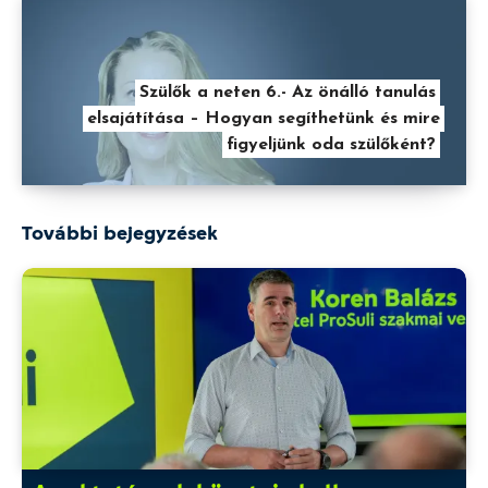
Szülők a neten 6.- Az önálló tanulás
elsajátítása – Hogyan segíthetünk és mire
figyeljünk oda szülőként?
További bejegyzések