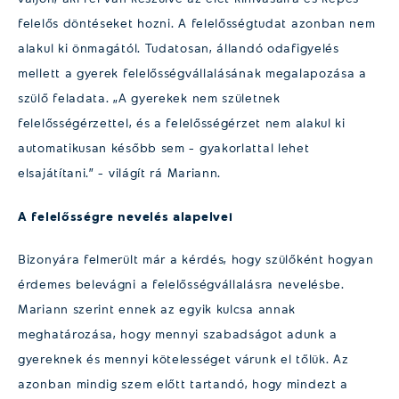
felelős döntéseket hozni. A felelősségtudat azonban nem
alakul ki önmagától. Tudatosan, állandó odafigyelés
mellett a gyerek felelősségvállalásának megalapozása a
szülő feladata. „A gyerekek nem születnek
felelősségérzettel, és a felelősségérzet nem alakul ki
automatikusan később sem – gyakorlattal lehet
elsajátítani.” – világít rá Mariann.
A felelősségre nevelés alapelvei
Bizonyára felmerült már a kérdés, hogy szülőként hogyan
érdemes belevágni a felelősségvállalásra nevelésbe.
Mariann szerint ennek az egyik kulcsa annak
meghatározása, hogy mennyi szabadságot adunk a
gyereknek és mennyi kötelességet várunk el tőlük. Az
azonban mindig szem előtt tartandó, hogy mindezt a