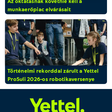
Az oktatásnak követnie kell a
munkaerőpiac elvárásait
Történelmi rekorddal zárult a Yettel
ProSuli 2026-os robotikaversenye