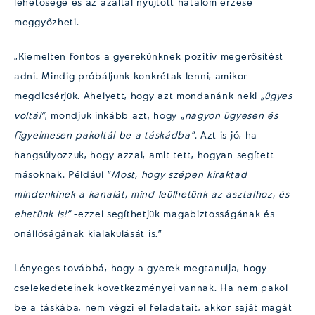
lehetősége és az azáltal nyújtott hatalom érzése
meggyőzheti.
„Kiemelten fontos a gyerekünknek pozitív megerősítést
adni. Mindig próbáljunk konkrétak lenni, amikor
megdicsérjük. Ahelyett, hogy azt mondanánk neki
„ügyes
voltál”
, mondjuk inkább azt, hogy
„nagyon ügyesen és
figyelmesen pakoltál be a táskádba”
. Azt is jó, ha
hangsúlyozzuk, hogy azzal, amit tett, hogyan segített
másoknak. Például ”
M
ost, hogy szépen kiraktad
mindenkinek a kanalát, mind leülhetünk az asztalhoz, és
ehetünk is!”
-ezzel segíthetjük magabiztosságának és
önállóságának kialakulását is.”
Lényeges továbbá, hogy a gyerek megtanulja, hogy
cselekedeteinek következményei vannak. Ha nem pakol
be a táskába, nem végzi el feladatait, akkor saját magát