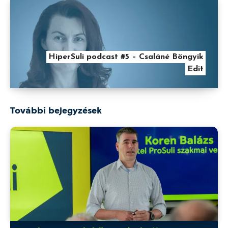
HiperSuli podcast #5 – Csaláné Böngyik
Edit
További bejegyzések