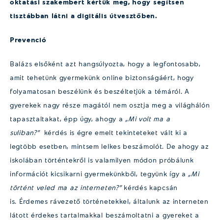
oktatási szakembert kértük meg, hogy segítsen
tisztábban látni a digitális útvesztőben.
Prevenció
Balázs elsőként azt hangsúlyozta, hogy a legfontosabb,
amit tehetünk gyermekünk online biztonságáért, hogy
folyamatosan beszélünk és beszéltetjük a témáról. A
gyerekek nagy része magától nem osztja meg a világhálón
tapasztaltakat, épp úgy, ahogy a
„Mi volt ma
a
suliban
?”
kérdés is égre emelt tekinteteket vált ki a
legtöbb esetben, mintsem lelkes beszámolót. De ahogy az
iskolában történtekről is valamilyen módon próbálunk
információt kicsikarni gyermekünkből, tegyünk így a
„Mi
történt veled ma az interneten?”
kérdés kapcsán
is. Érdemes rávezető történetekkel, általunk az interneten
látott érdekes tartalmakkal beszámoltatni a gyereket a