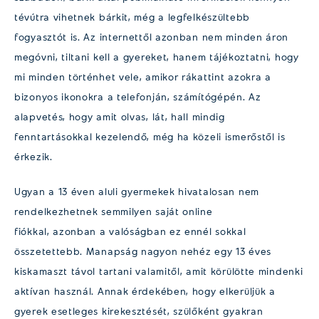
tévútra vihetnek bárkit, még a legfelkészültebb
fogyasztót is. Az internettől azonban nem minden áron
megóvni, tiltani kell a gyereket, hanem tájékoztatni, hogy
mi minden történhet vele, amikor rákattint azokra a
bizonyos ikonokra a telefonján, számítógépén. Az
alapvetés, hogy amit olvas, lát, hall mindig
fenntartásokkal kezelendő, még ha közeli ismerőstől is
érkezik.
Ugyan a 13 éven aluli gyermekek hivatalosan nem
rendelkezhetnek semmilyen saját online
fiókkal, azonban a valóságban ez ennél sokkal
összetettebb. Manapság nagyon nehéz egy 13 éves
kiskamaszt távol tartani valamitől, amit körülötte mindenki
aktívan használ. Annak érdekében, hogy elkerüljük a
gyerek esetleges kirekesztését, szülőként gyakran