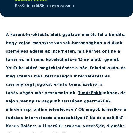
ProSuli
,
szülők
2020.07.09.
A karantén-oktatás alatt gyakran merült fel a kérdés,
hogy vajon mennyire vannak biztonságban a diákok
személyes adatai az interneten, mit kérhet online a
tanár és mit nem, kötelezhető-e 13 év alatti gyerek
YouTube-videó megtekintésére a házi feladat okán, és
még számos más, biztonságos internetezést és
személyiségi jogokat érintő téma. Ezekről a
tanév végén már beszámoltunk
TudásPakk
unkban, de
vajon mennyire vagyunk tisztában gyermekünk
mindennapi online jelenlétével? Ők maguk ismerik-e a
tudatos internetezés alapszabályait? Na és a szülők? –
Koren Balázst, a HiperSuli szakmai vezetőjét, digitális