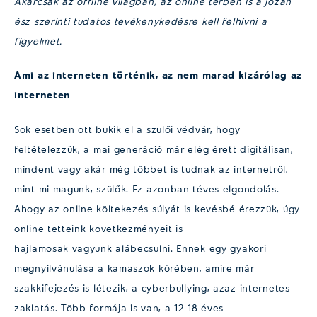
Akárcsak az offline világban, az online térben is a józan
ész szerinti tudatos tevékenykedésre kell felhívni a
figyelmet.
Ami az interneten történik,
az
nem marad
kizárólag
az
interneten
Sok esetben ott bukik el a szülői védvár, hogy
feltételezzük, a mai generáció már elég érett digitálisan,
mindent vagy akár még többet is tudnak az internetről,
mint mi magunk, szülők. Ez azonban téves elgondolás.
Ahogy az online költekezés súlyát is kevésbé érezzük, úgy
online tetteink következményeit is
hajlamosak vagyunk alábecsülni. Ennek egy gyakori
megnyilvánulása a kamaszok körében, amire már
szakkifejezés is létezik, a cyberbullying, azaz internetes
zaklatás. Több formája is van, a 12-18 éves