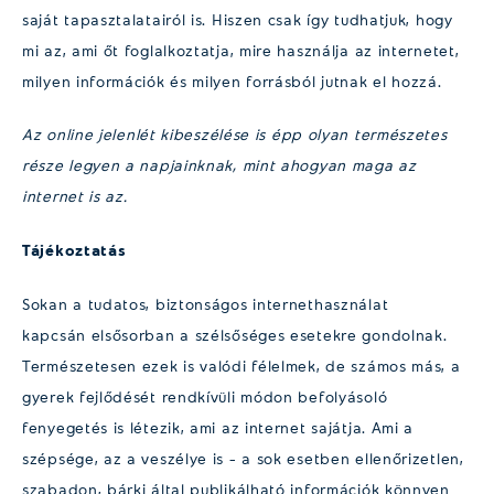
saját tapasztalatairól is. Hiszen csak így tudhatjuk, hogy
mi az, ami őt foglalkoztatja, mire használja az internetet,
milyen információk és milyen forrásból jutnak el hozzá.
Az
online jelenlét kibeszélése is épp olyan természetes
része legyen a napjainknak, mint ahogy
an
maga az
internet is az.
Tájékoztatás
Sokan a tudatos, biztonságos internethasználat
kapcsán elsősorban a szélsőséges esetekre gondolnak.
Természetesen ezek is valódi félelmek, de számos más, a
gyerek fejlődését rendkívüli módon befolyásoló
fenyegetés is létezik, ami az internet sajátja. Ami a
szépsége, az a veszélye is – a sok esetben ellenőrizetlen,
szabadon, bárki által publikálható információk könnyen