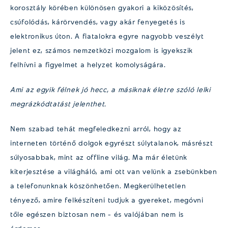
korosztály körében különösen gyakori a kiközösítés,
csúfolódás, kárörvendés, vagy akár fenyegetés is
elektronikus úton. A fiatalokra egyre nagyobb veszélyt
jelent ez, számos nemzetközi mozgalom is igyekszik
felhívni a figyelmet a helyzet komolyságára.
Ami az egyik félnek jó hecc, a másiknak életre szóló lelki
megrázkódtatást jelenthet.
Nem szabad tehát megfeledkezni arról, hogy az
interneten történő dolgok egyrészt súlytalanok, másrészt
súlyosabbak, mint az offline világ. Ma már életünk
kiterjesztése a világháló, ami ott van velünk a zsebünkben
a telefonunknak köszönhetően. Megkerülhetetlen
tényező, amire felkészíteni tudjuk a gyereket, megóvni
tőle egészen biztosan nem – és valójában nem is