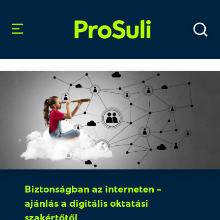
Biztonságban az interneten –
ajánlás a digitális oktatási
szakértőtől