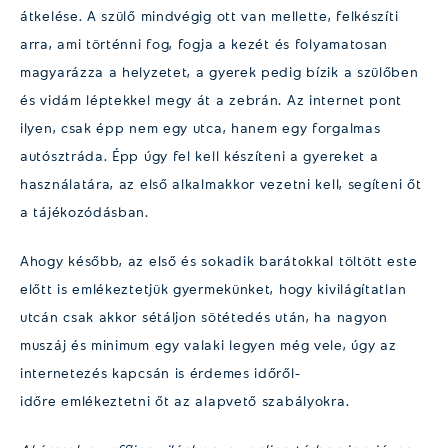
átkelése. A szülő mindvégig ott van mellette, felkészíti
arra, ami történni fog, fogja a kezét és folyamatosan
magyarázza a helyzetet, a gyerek pedig bízik a szülőben
és vidám léptekkel megy át a zebrán. Az internet pont
ilyen, csak épp nem egy utca, hanem egy forgalmas
autósztráda. Épp úgy fel kell készíteni a gyereket a
használatára, az első alkalmakkor vezetni kell, segíteni őt
a tájékozódásban.
Ahogy később, az első és sokadik barátokkal töltött este
előtt is emlékeztetjük gyermekünket, hogy kivilágítatlan
utcán csak akkor sétáljon sötétedés után, ha nagyon
muszáj és minimum egy valaki legyen még vele, úgy az
internetezés kapcsán is érdemes időről-
időre emlékeztetni őt az alapvető szabályokra.