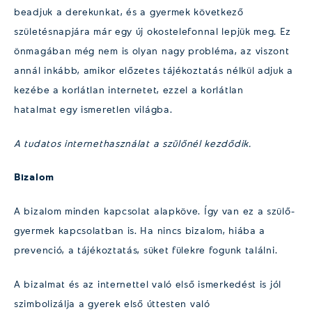
beadjuk a derekunkat, és a gyermek következő
születésnapjára már egy új okostelefonnal lepjük meg. Ez
önmagában még nem is olyan nagy probléma, az viszont
annál inkább, amikor előzetes tájékoztatás nélkül adjuk a
kezébe a korlátlan internetet, ezzel a korlátlan
hatalmat egy ismeretlen világba.
A tudatos internethasználat
a szülőnél kezdődik.
Bizalom
A bizalom minden kapcsolat alapköve. Így van ez a szülő-
gyermek kapcsolatban is. Ha nincs bizalom, hiába a
prevenció, a tájékoztatás, süket fülekre fogunk találni.
A bizalmat és az internettel való első ismerkedést is jól
szimbolizálja a gyerek első úttesten való