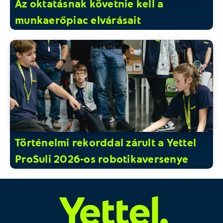
Az oktatásnak követnie kell a
munkaerőpiac elvárásait
Történelmi rekorddal zárult a Yettel
ProSuli 2026-os robotikaversenye