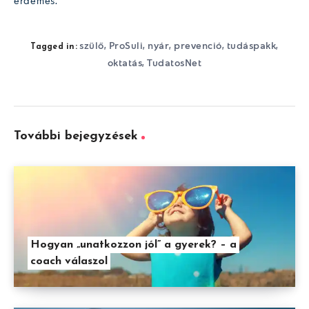
érdemes.
szülő
ProSuli
nyár
prevenció
tudáspakk
,
,
,
,
,
Tagged in:
oktatás
TudatosNet
,
További bejegyzések
Hogyan „unatkozzon jól” a gyerek? – a
coach válaszol