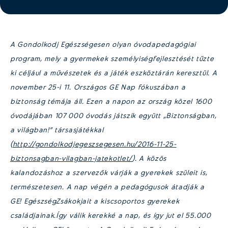
A Gondolkodj Egészségesen olyan óvodapedagógiai
program, mely a gyermekek személyiségfejlesztését tűzte
ki céljául a művészetek és a játék eszköztárán keresztül. A
november 25-i 11. Országos GE Nap fókuszában a
biztonság témája áll. Ezen a napon az ország közel 1600
óvodájában 107 000 óvodás játszik együtt „Biztonságban,
a világban!” társasjátékkal
(
http://gondolkodjegeszsegesen.hu/2016-11-25-
biztonsagban-vilagban-jatekotlet/
). A közös
kalandozáshoz a szervezők várják a gyerekek szüleit is,
természetesen.
A nap végén a pedagógusok átadják a
GE! EgészségZsákokjait a kiscsoportos gyerekek
családjainak.Így válik kerekké a nap, és így jut el 55.000