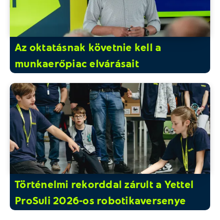
Az oktatásnak követnie kell a
munkaerőpiac elvárásait
Történelmi rekorddal zárult a Yettel
ProSuli 2026-os robotikaversenye